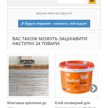
відгуки поки що відсутні
Будьте першими - напишіть свій відгук!
ВАС ТАКОЖ МОЖУТЬ ЗАЦІКАВИТИ
НАСТУПНІ 24 ТОВАРИ:
Монтажне кріплення до
Клей полімерний для
Мо