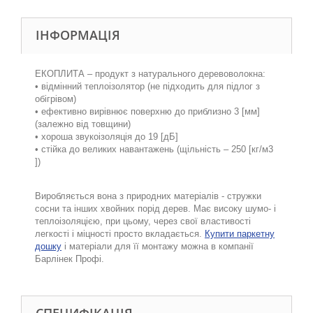
ІНФОРМАЦІЯ
ЕКОПЛИТА – продукт з натурального деревоволокна:
• відмінний теплоізолятор (не підходить для підлог з
обігрівом)
• ефективно вирівнює поверхню до приблизно 3 [мм]
(залежно від товщини)
• хороша звукоізоляція до 19 [дБ]
• стійка до великих навантажень (щільність – 250 [кг/м3
])
Виробляється вона з природних матеріалів - стружки
сосни та інших хвойних порід дерев.
Має високу шумо- і
теплоізоляцією, при цьому, через свої властивості
легкості і міцності просто вкладається.
Купити паркет
ну
дошку
і матеріали для її монтажу можна в компанії
Барлінек Профі.