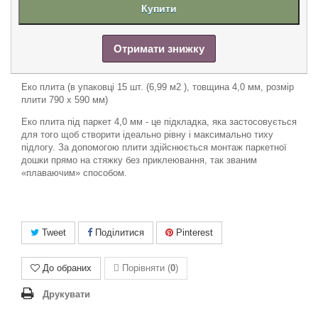
Купити
Отримати знижку
Еко плита (в упаковці 15 шт. (6,99 м2 ), товщина 4,0 мм, розмір
плити 790
x
590 мм)
Еко плита під паркет 4,0 мм - це підкладка, яка застосовується
для того щоб створити ідеально рівну і максимально тиху
підлогу. За допомогою плити здійснюється монтаж паркетної
дошки прямо на стяжку без приклеювання, так званим
«плаваючим» способом.
Tweet
Поділитися
Pinterest
До обраних
Порівняти (
0
)
Друкувати