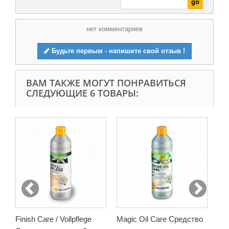
нет комментариев
Будьте первым - напишите свой отзыв !
ВАМ ТАКЖЕ МОГУТ ПОНРАВИТЬСЯ
СЛЕДУЮЩИЕ 6 ТОВАРЫ:
Cle
Ср
пар
920
В
Finish Care / Vollpflege
Magic Oil Care Средство