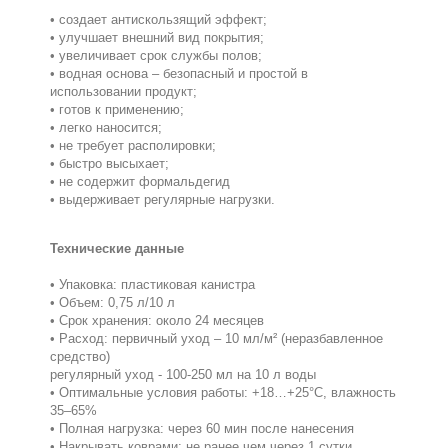
• создает антискользящий эффект;
• улучшает внешний вид покрытия;
• увеличивает срок службы полов;
• водная основа – безопасный и простой в
использовании продукт;
• готов к применению;
• легко наносится;
• не требует располировки;
• быстро высыхает;
• не содержит формальдегид
• выдерживает регулярные нагрузки.
Технические данные
• Упаковка: пластиковая канистра
• Объем: 0,75 л/10 л
• Срок хранения: около 24 месяцев
• Расход: первичный уход – 10 мл/м² (неразбавленное
средство)
регулярный уход - 100-250 мл на 10 л воды
• Оптимальные условия работы: +18…+25°C, влажность
35–65%
• Полная нагрузка: через 60 мин после нанесения
• Накрывать коврами: не ранее чем через 1 сутки