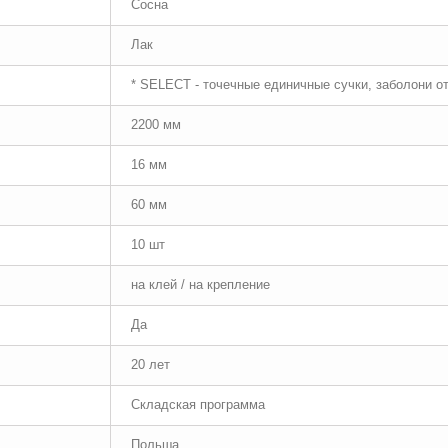
Сосна
Лак
* SELECT - точечные единичные сучки, заболони о
2200 мм
16 мм
60 мм
10 шт
на клей / на крепление
Да
20 лет
Складская программа
Польша