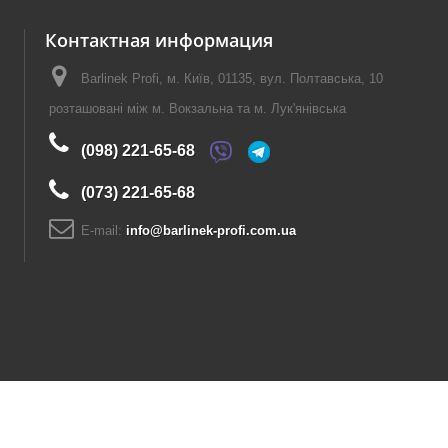
Контактная информация
Barlinek Profi, м. Київ, 01135, вул. Полтавська, 10
розташовані між м. Вокзальна та м. Лук'янівська
(098) 221-65-68
(073) 221-65-68
E-mail:
info@barlinek-profi.com.ua