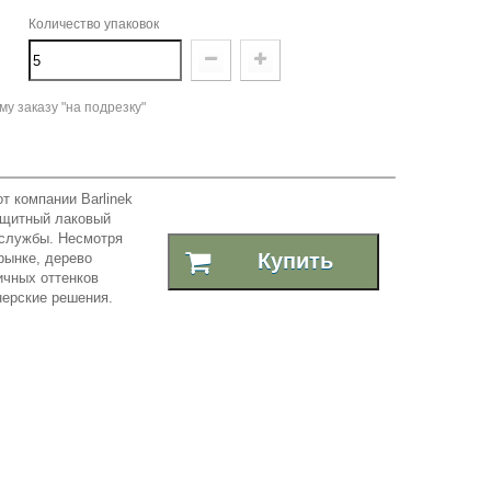
Количество упаковок
у заказу "на подрезку"
от компании Barlinek
ащитный лаковый
 службы. Несмотря
Купить
р
ынке, дерево
ичных оттенков
нерские решения.