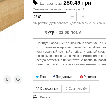
280.49 грн
Цена за пог.м:
Сколько погонных метров вам нужно?
Мы рекомендуем добавить дополнительно 5% к вашем
~
22.00
пог.м
5
Плинтус напольный со шпоном в профиле
Р
50 
изготовлен из природных материалов. Имеет з
или масляный прочный слой, длительный срок
на конкуренцию и разнообрази
е
материалов
на 
всегда остается в приоритете. А вариации разл
позволяют воплотить все самые смелые дизай
Твит
Поделиться
Pinterest
К избранным
Сравнить (
0
)
Печать