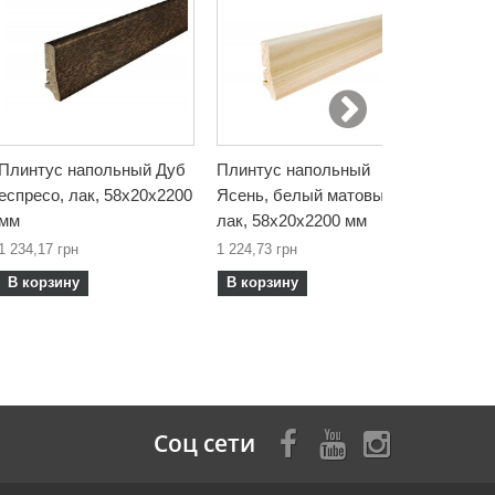
Плинтус напольный Дуб
Плинтус напольный
Плинту
еспресо, лак, 58х20х2200
Ясень, белый матовый
темный,
мм
лак, 58х20х2200 мм
мм
1 234,17 грн
1 224,73 грн
1 373,48
В корзину
В корзину
В корз
Соц сети