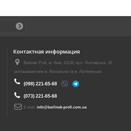
Контактная информация
Barlinek Profi, м. Київ, 01135, вул. Полтавська, 10
розташовані між м. Вокзальна та м. Лук'янівська
(098) 221-65-68
(073) 221-65-68
E-mail:
info@barlinek-profi.com.ua