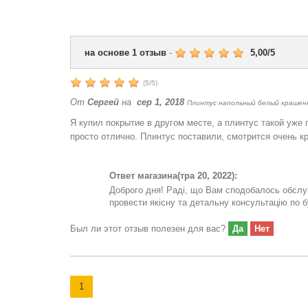
на основе
1
отзыв
-
5,00
/
5
(
5
/
5
)
От
Сергей
на
сер 1, 2018
Плинтус напольный белый крашен
Я купил покрытие в другом месте, а плинтус такой уже
просто отлично. Плинтус поставили, смотрится очень к
Ответ магазина
(тра 20, 2022):
Доброго дня! Раді, що Вам сподобалось обслуг
провести якісну та детальну консультацію по 
Был ли этот отзыв полезен для вас?
Да
Нет
1