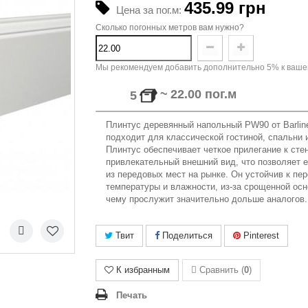
435.99 грн
Цена за пог.м:
Сколько погонных метров вам нужно?
Мы рекомендуем добавить дополнительно 5% к вашем
~
22.00
пог.м
5
Плинтус деревянный напольный
PW
90 от Barli
подходит для классической гостиной, спальни 
Плинтус обеспечивает четкое прилегание к сте
привлекательный внешний вид, что позволяет 
из передовых мест на рынке. Он устойчив к пе
температуры и влажности, из-за срощенной осн
чему прослужит значительно дольше аналогов
Твит
Поделиться
Pinterest
К избранным
Сравнить (
0
)
Печать