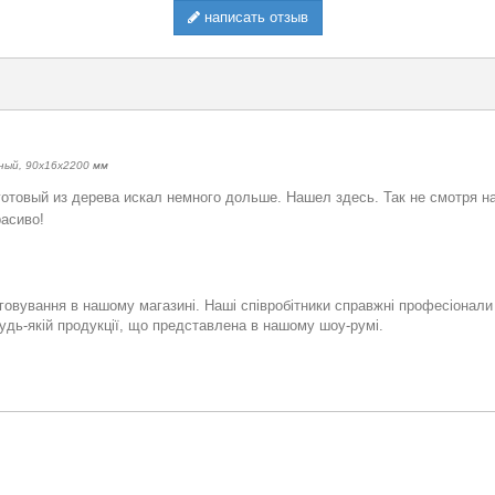
написать отзыв
ный, 90х16х2200 мм
 готовый из дерева искал немного дольше. Нашел здесь. Так не смотря 
расиво!
овування в нашому магазині. Наші співробітники справжні професіонали
будь-якій продукції, що представлена в нашому шоу-румі.