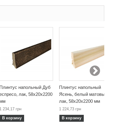
Плинтус напольный Дуб
Плинтус напольный
Плинту
еспресо, лак, 58х20х2200
Ясень, белый матовый
темный,
мм
лак, 58х20х2200 мм
мм
1 234,17 грн
1 224,73 грн
1 373,48
В корзину
В корзину
В корз