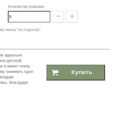
Количество упаковок
у заказу "на подрезку"
nek идеально
или детской.
не и имеет очень
Купить
ему занимать одно
репадам
овы, благодаря
.