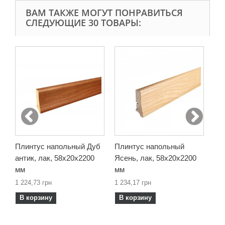
ВАМ ТАКЖЕ МОГУТ ПОНРАВИТЬСЯ
СЛЕДУЮЩИЕ 30 ТОВАРЫ:
Плинтус напольный Дуб
Плинтус напольный
Пл
антик, лак, 58х20х2200
Ясень, лак, 58х20х2200
Яс
мм
мм
58
1 224,73 грн
1 234,17 грн
1 1
В корзину
В корзину
В