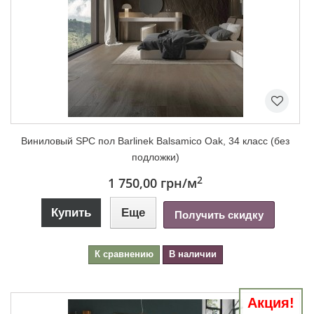
Виниловый SPC пол Barlinek Balsamico Oak, 34 класс (без
подложки)
2
1 750,00 грн
/м
Купить
Еще
Получить скидку
К сравнению
В наличии
Акция!