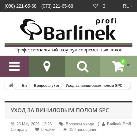
RU
(098) 221-65-68
(073) 221-65-68
Профессиональный шоу-рум современных полов
0

Блог
Вопросы ухода
Уход за виниловым полом SPC
УХОД ЗА ВИНИЛОВЫМ ПОЛОМ SPC
26 May 2026, 12:28
Вопросы ухода
Barlinek Profi
Company
0
лайки
199 посещения