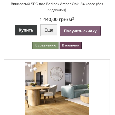
Виниловый SPC пол Barlinek Amber Oak, 34 класс (без
подложки))
2
1 440,00 грн
/м
Купить
Еще
Получить скидку
К сравнению
В наличии