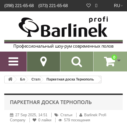
RU
(098) 221-65-68
(073) 221-65-68
Профессиональный шоу-рум современных полов
0

Блог
Статьи
Паркетная доска Тернополь
ПАРКЕТНАЯ ДОСКА ТЕРНОПОЛЬ
27 Sep 2025, 14:51
Статьи
Barlinek Profi
Company
0
лайки
579 посещения