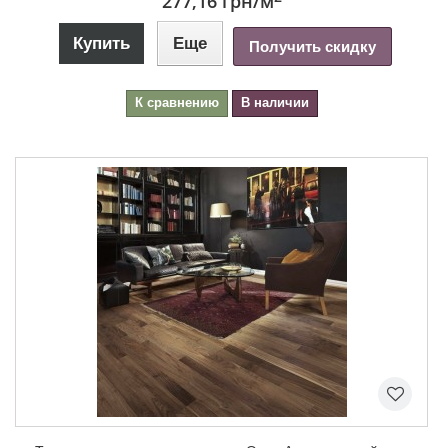
277,16 грн
/м
Купить
Еще
Получить скидку
К сравнению
В наличии