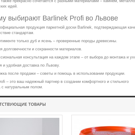
 также прекрасно сочетается с разными материалами – камнем, металло
ких идей.
у выбирают Barlinek Profi во Львове
 официальная продукция паркетной доски Barlinek, подтверждающая кач
тствие стандартам.
ртименте только дуб и ясень – проверенные породы древесины.
ия долговечности и сохранности материалов.
сиональная консультация на каждом этапе – от выбора до монтажа и ух
я и удобная доставка по Львову.
жка после продажи – советы и помощь в использовании продукции.
Profi – это ваш надежный партнер в создании комфортного и стильного
а с натуральным полом.
ТСТВУЮЩИЕ ТОВАРЫ