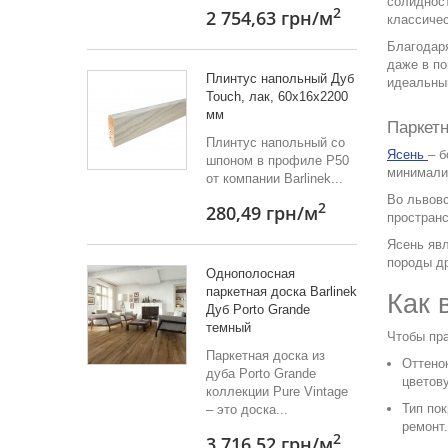
солидност
2
2 754,63 грн
/м
классичес
Благодаря
даже в п
Плинтус напольный Дуб
идеальным
Touch, лак, 60х16х2200
мм
Паркетн
Плинтус напольный со
Ясень
– б
шпоном в профиле Р50
минимали
от компании Barlinek...
Во львовс
2
280,49 грн
/м
пространс
Ясень яв
породы д
Однополосная
паркетная доска Barlinek
Как 
Дуб Porto Grande
темный
Чтобы пра
Паркетная доска из
Оттено
дуба Porto Grande
цветов
коллекции Pure Vintage
Тип по
– это доска...
ремонт
2
3 716,52 грн
/м