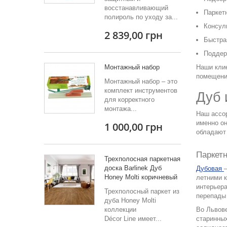
восстанавливающий
Паркетн
полироль по уходу за...
Консул
2 839,00 грн
Быстра
Поддер
Монтажный набор
Наши кли
помещени
Монтажный набор – это
комплект инструментов
Дуб 
для корректного
монтажа...
Наш ассор
именно он
1 000,00 грн
обладают
Паркетн
Трехполосная паркетная
доска Barlinek Дуб
Дубовая
Honey Molti коричневый
летними 
интерьера
Трехполосный паркет из
перепады
дуба Honey Molti
коллекции
Во Львове
Décor Line имеет...
старинных