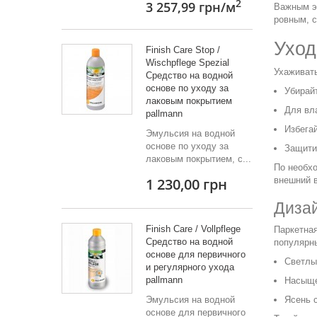
2
3 257,99 грн
/м
Важным э
ровным, с
Уход
Finish Care Stop /
Wischpflege Spezial
Ухаживать
Средство на водной
основе по уходу за
Убирай
лаковым покрытием
Для вл
pallmann
Избега
Эмульсия на водной
основе по уходу за
Защити
лаковым покрытием, с...
По необхо
1 230,00 грн
внешний 
Дизай
Finish Care / Vollpflege
Паркетная
Средство на водной
популярн
основе для первичного
Светлы
и регулярного ухода
pallmann
Насыще
Эмульсия на водной
Ясень 
основе для первичного