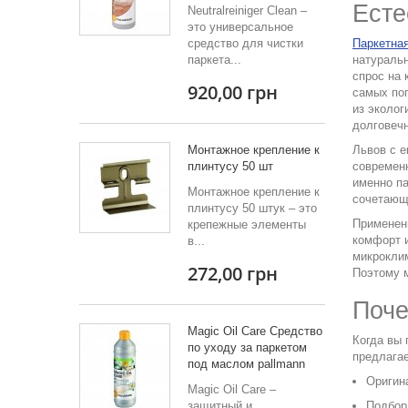
Есте
Neutralreiniger Clean –
это универсальное
средство для чистки
Паркетна
паркета...
натуральн
спрос на 
920,00 грн
самых по
из эколог
долговечн
Монтажное крепление к
Львов с 
плинтусу 50 шт
современ
именно
па
Монтажное крепление к
сочетающ
плинтусу 50 штук – это
Применен
крепежные элементы
комфорт и
в...
микрокли
272,00 грн
Поэтому м
Поче
Magic Oil Care Средство
Когда вы 
по уходу за паркетом
предлагае
под маслом pallmann
Оригина
Magic Oil Care –
защитный и
Подбор