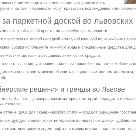
тапом является подготовка основания: оно должно быть
ухим и чистым. Неровности могут привести к повреждению или появлен
 за паркетной доской во львовских
 за паркетной доской просто, но он требует регулярности:
те пылесосом с мягкой насадкой или сухой шваброй во избежание царап
ажной уборки используйте минимум воды и специальные средства для д
йте жестких щеток и агрессивных химических средств.
те пол от царапин, установив войлочные наклейки под ножки мебели и и
димости поверхность можно обновить специальным маслом или лаком, ч
вид.
нерские решения и тренды во Львове
 доска Barlinek – универсальный материал, который подходит как клас
ых трендов:
е оттенки дуба для скандинавского стиля – создают ощущение пространс
нный дуб для классических интерьеров во львовских домах - добавляет
с контрастным рисунком для лофтов и минимализма – подчеркивает совр