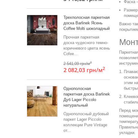
Фаска
Размер
помеще
Трехполосная паркетная
доска Barlinek Ясень
Важно та
Coffee Molti шоколадный
покрытие
Прочная паркетная
Монт
доска чудесного темно-
коричневого цвета ясень
Паркетная
Cofee...
позволяет
2
инструмен
2 541,09 грн/м
2
2 082,03 грн
/м
Плава
основа
этим н
быстры
Однополосная
паркетная доска Barlinek
Клеево
Дуб Lager Piccolo
стабил
натуральный
Перед мо
Однополосный дубовый
помещении
паркет Lager Piccolo
температу
коллекции Pure Vintage
Правильн
от...
укладки.