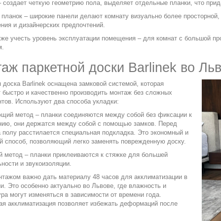
– создает четкую геометрию пола, выделяет отдельные планки, что при
 планок
– широкие панели делают комнату визуально более просторной, 
ния и дизайнерских предпочтений.
кже учесть уровень эксплуатации помещения – для комнат с большой п
м.
аж паркетной доски Barlinek во Ль
 доска Barlinek оснащена замковой системой, которая
 быстро и качественно производить монтаж без сложных
тов. Используют два способа укладки:
ющий метод
– планки соединяются между собой без фиксации к
нию, они держатся между собой с помощью замков. Перед
а полу расстилается специальная подкладка. Это экономный и
й способ, позволяющий легко заменять поврежденную доску.
й метод
– планки приклеиваются к стяжке для большей
ьности и звукоизоляции.
нтажом важно дать материалу 48 часов для акклиматизации в
. Это особенно актуально во Львове, где влажность и
ра могут изменяться в зависимости от времени года.
ая акклиматизация позволяет избежать деформаций после