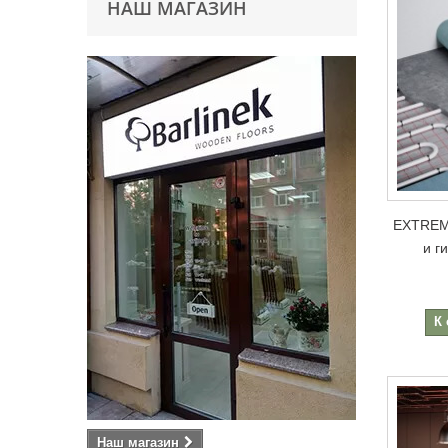
НАШ МАГАЗИН
EXTREME
и г
К
Наш магазин