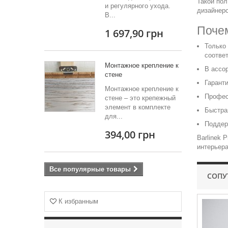
Такой пол
и регулярного ухода.
дизайнерс
В...
Почем
1 697,90 грн
Только
соотве
Монтажное крепление к
В ассо
стене
Гарант
Монтажное крепление к
Профес
стене – это крепежный
элемент в комплекте
Быстра
для...
Поддер
394,00 грн
Barlinek 
интерьер
Все популярные товары
СОПУ
К избранным