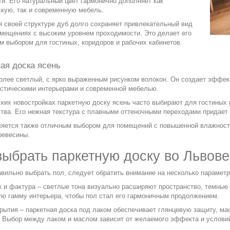
и. Его натуральный цвет гармонично дополняет как
кую, так и современную мебель.
 своей структуре дуб долго сохраняет привлекательный вид
омещениях с высоким уровнем проходимости. Это делает его
 выбором для гостиных, коридоров и рабочих кабинетов.
ая доска ясень
олее светлый, с ярко выраженным рисунком волокон. Он создает эффект
стическими интерьерами и современной мебелью.
ких новостройках паркетную доску ясень часто выбирают для гостиных и
тва. Его нежная текстура с плавными оттеночными переходами придает 
ляется также отличным выбором для помещений с повышенной влажность
ревесины.
выбрать паркетную доску во Львове
вильно выбрать пол, следует обратить внимание на несколько параметр
к и фактура
– светлые тона визуально расширяют пространство, темные
ую гамму интерьера, чтобы пол стал его гармоничным продолжением.
крытия
– паркетная доска под лаком обеспечивает глянцевую защиту, ма
. Выбор между лаком и маслом зависит от желаемого эффекта и услови