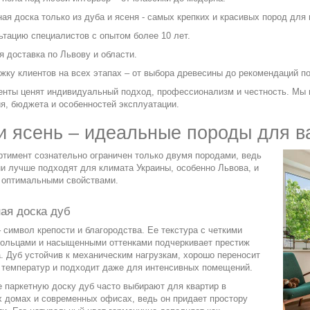
ая доска только из дуба и ясеня - самых крепких и красивых пород для 
ьтацию специалистов с опытом более 10 лет.
я доставка по Львову и области.
жку клиентов на всех этапах – от выбора древесины до рекомендаций по
енты ценят индивидуальный подход, профессионализм и честность. Мы 
я, бюджета и особенностей эксплуатации.
и ясень – идеальные породы для в
тимент сознательно ограничен только двумя породами, ведь
и лучше подходят для климата Украины, особенно Львова, и
 оптимальными свойствами.
ая доска дуб
– символ крепости и благородства. Ее текстура с четкими
кольцами и насыщенными оттенками подчеркивает престиж
. Дуб устойчив к механическим нагрузкам, хорошо переносит
 температур и подходит даже для интенсивных помещений.
 паркетную доску дуб часто выбирают для квартир в
 домах и современных офисах, ведь он придает простору