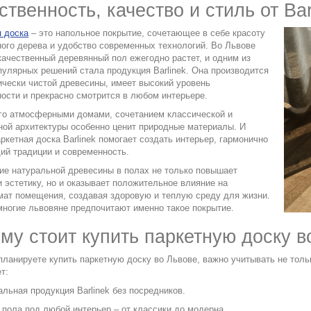
ственность, качество и стиль от Bar
я доска
– это напольное покрытие, сочетающее в себе красоту
ого дерева и удобство современных технологий. Во Львове
качественный деревянный пол ежегодно растет, и одним из
пулярных решений стала продукция
Barlinek
. Она производится
ически чистой древесины, имеет высокий уровень
ости и прекрасно смотрится в любом интерьере.
его атмосферными домами, сочетанием классической и
ной архитектуры особенно ценит природные материалы. И
ркетная доска Barlinek
помогает создать интерьер, гармонично
ий традиции и современность.
ие натуральной древесины в полах не только повышает
 эстетику, но и оказывает положительное влияние на
мат помещения, создавая здоровую и теплую среду для жизни.
ногие львовяне предпочитают именно такое покрытие.
му стоит купить паркетную доску во 
планируете купить паркетную доску во Львове, важно учитывать не только 
т:
льная продукция Barlinek без посредников.
 пола под любой интерьер – от классики до модерна.