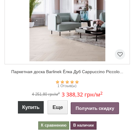
Паркетная доска Barlinek Ёлка Дуб Cappuccino Piccolo...
1 Отзыв(ы)
2
3 388,32 грн
/м
2
4 251,80 грн/м
Купить
Еще
Получить скидку
К сравнению
В наличии