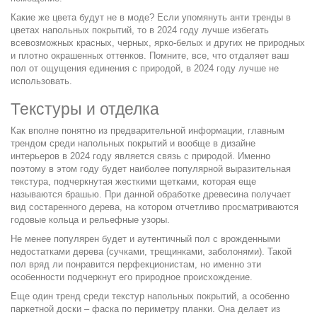
Какие же цвета будут не в моде? Если упомянуть анти тренды в
цветах напольных покрытий, то в 2024 году лучше избегать
всевозможных красных, черных, ярко-белых и других не природных
и плотно окрашенных оттенков. Помните, все, что отдаляет ваш
пол от ощущения единения с природой, в 2024 году лучше не
использовать.
Текстуры и отделка
Как вполне понятно из предварительной информации, главным
трендом среди напольных покрытий и вообще в дизайне
интерьеров в 2024 году является связь с природой. Именно
поэтому в этом году будет наиболее популярной выразительная
текстура, подчеркнутая жесткими щетками, которая еще
называются брашью. При данной обработке древесина получает
вид состаренного дерева, на котором отчетливо просматриваются
годовые кольца и рельефные узоры.
Не менее популярен будет и аутентичный пол с врожденными
недостатками дерева (сучками, трещинками, заболонями). Такой
пол вряд ли понравится перфекционистам, но именно эти
особенности подчеркнут его природное происхождение.
Еще один тренд среди текстур напольных покрытий, а особенно
паркетной доски – фаска по периметру планки. Она делает из