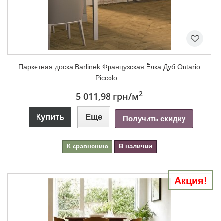
Паркетная доска Barlinek Французская Ёлка Дуб Ontario
Piccolo...
2
5 011,98 грн
/м
Купить
Еще
Получить скидку
К сравнению
В наличии
Акция!