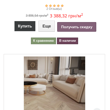
2 Отзыв(ы)
2
3 388,32 грн
/м
2
3 896,54 грн/м
Купить
Еще
Получить скидку
К сравнению
В наличии