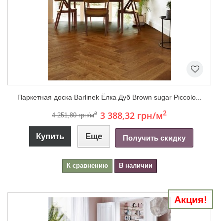
Паркетная доска Barlinek Ёлка Дуб Brown sugar Piccolo...
2
3 388,32 грн
/м
2
4 251,80 грн/м
Купить
Еще
Получить скидку
К сравнению
В наличии
Акция!