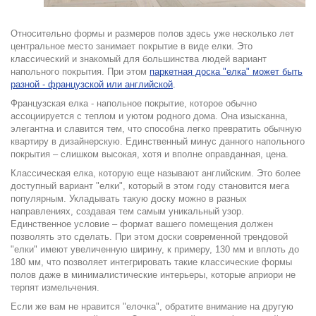
Относительно формы и размеров полов здесь уже несколько лет
центральное место занимает покрытие в виде елки. Это
классический и знакомый для большинства людей вариант
напольного покрытия. При этом
паркетная доска "елка" может быть
разной - французской или английской
.
Французская елка - напольное покрытие, которое обычно
ассоциируется с теплом и уютом родного дома. Она изысканна,
элегантна и славится тем, что способна легко превратить обычную
квартиру в дизайнерскую. Единственный минус данного напольного
покрытия – слишком высокая, хотя и вполне оправданная, цена.
Классическая елка, которую еще называют английским. Это более
доступный вариант "елки", который в этом году становится мега
популярным. Укладывать такую доску можно в разных
направлениях, создавая тем самым уникальный узор.
Единственное условие – формат вашего помещения должен
позволять это сделать. При этом доски современной трендовой
"елки" имеют увеличенную ширину, к примеру, 130 мм и вплоть до
180 мм, что позволяет интегрировать такие классические формы
полов даже в минималистические интерьеры, которые априори не
терпят измельчения.
Если же вам не нравится "елочка", обратите внимание на другую