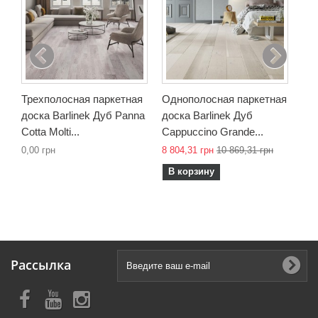
Mer
8 3
В
Трехполосная паркетная
Однополосная паркетная
доска Barlinek Дуб Panna
доска Barlinek Дуб
Cotta Molti...
Cappuccino Grande...
0,00 грн
8 804,31 грн
10 869,31 грн
В корзину
Рассылка