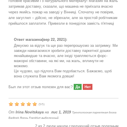
головне красивий і з натурального матеріалу! Магазин на жаль
затримав доставку, сказали, що машина не приїхала вчасно
через якийсь пожар на заводі у Вінниці. Спочатку не повірив,
але загуглил – дійсно, не збрехали, але за простой робітникам
прийшлося заплатити. Привезли в понеділок замість п'ятниці
Ответ магазина
(вер 22, 2021):
Дякуємо за відгук та ще раз перепрошуємо за затримку. Ми
завжди намагаємося зробити доставку паркетної дошки
якнайшвидше та вчасно, але іноді трапляються форс-
мажорні обставини, на які ми, на жаль, вплинути не
можемо.
Це чудово, що підлога Вам подобається. Бажаємо, щоб
вона служила Вам якомога довше!
Был ли этот отзыв полезен для вас?
Да
Нет
(
5
/
5
)
От
Irina Novitskaya
на
лис 1, 2019
Трехполосная паркетная доска
Barlinek Ясень Frankfurt выбеленный
2
из
2
люди нашли следующий отзыв полезным