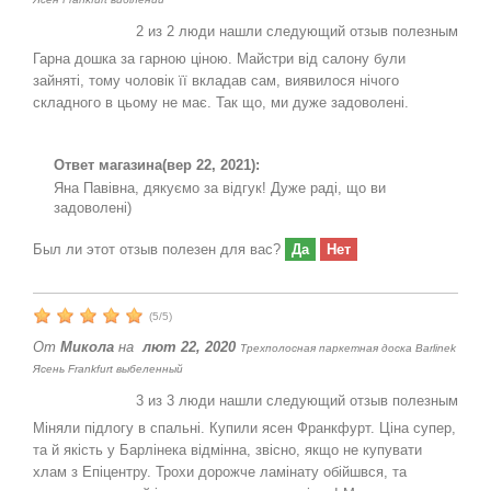
2
из
2
люди нашли следующий отзыв полезным
Гарна дошка за гарною ціною. Майстри від салону були
зайняті, тому чоловік її вкладав сам, виявилося нічого
складного в цьому не має. Так що, ми дуже задоволені.
Ответ магазина
(вер 22, 2021):
Яна Павівна, дякуємо за відгук! Дуже раді, що ви
задоволені)
Был ли этот отзыв полезен для вас?
Да
Нет
(
5
/
5
)
От
Микола
на
лют 22, 2020
Трехполосная паркетная доска Barlinek
Ясень Frankfurt выбеленный
3
из
3
люди нашли следующий отзыв полезным
Міняли підлогу в спальні. Купили ясен Франкфурт. Ціна супер,
та й якість у Барлінека відмінна, звісно, якщо не купувати
хлам з Епіцентру. Трохи дорожче ламінату обійшвся, та