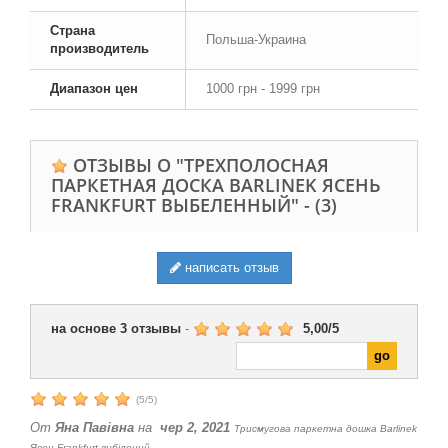
Страна
Польша-Украина
производитель
Диапазон цен
1000 грн - 1999 грн
ОТЗЫВЫ О "ТРЕХПОЛОСНАЯ
ПАРКЕТНАЯ ДОСКА BARLINEK ЯСЕНЬ
FRANKFURT ВЫБЕЛЕННЫЙ" -
(3)
написать отзыв
на основе
3
отзывы
-
5,00
/
5
(
5
/
5
)
От
Яна Павівна
на
чер 2, 2021
Триcмугова паркетна дошка Barlinek
Ясен Frankfurt вибілений