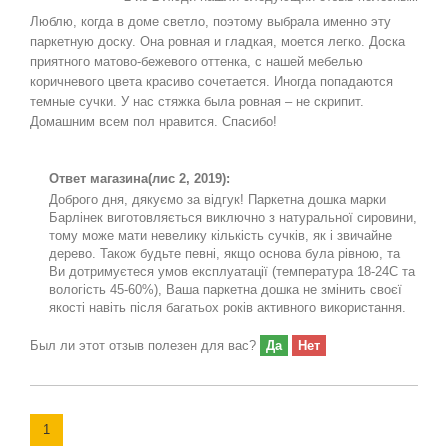
Люблю, когда в доме светло, поэтому выбрала именно эту
паркетную доску. Она ровная и гладкая, моется легко. Доска
приятного матово-бежевого оттенка, с нашей мебелью
коричневого цвета красиво сочетается. Иногда попадаются
темные сучки. У нас стяжка была ровная – не скрипит.
Домашним всем пол нравится. Спасибо!
Ответ магазина
(лис 2, 2019):
Доброго дня, дякуємо за відгук! Паркетна дошка марки
Барлінек виготовляється виключно з натуральної сировини,
тому може мати невелику кількість сучків, як і звичайне
дерево. Також будьте певні, якщо основа була рівною, та
Ви дотримуєтеся умов експлуатації (температура 18-24С та
вологість 45-60%), Ваша паркетна дошка не змінить своєї
якості навіть після багатьох років активного використання.
Был ли этот отзыв полезен для вас?
Да
Нет
1