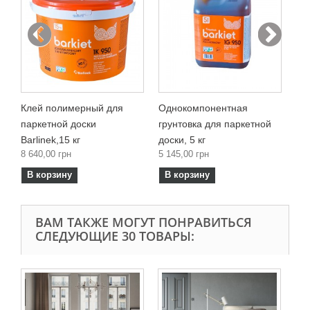
Пр
по
2 2
..
В
Клей полимерный для
Однокомпонентная
паркетной доски
грунтовка для паркетной
Barlinek,15 кг
доски, 5 кг
8 640,00 грн
5 145,00 грн
В корзину
В корзину
ВАМ ТАКЖЕ МОГУТ ПОНРАВИТЬСЯ
СЛЕДУЮЩИЕ 30 ТОВАРЫ:
Од
дос