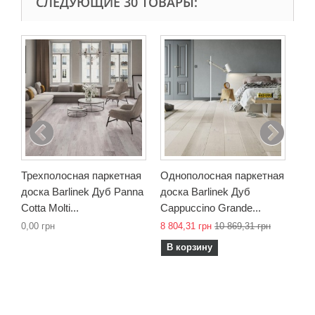
СЛЕДУЮЩИЕ 30 ТОВАРЫ:
Од
дос
Mer
8 3
В
Трехполосная паркетная
Однополосная паркетная
доска Barlinek Дуб Panna
доска Barlinek Дуб
Cotta Molti...
Cappuccino Grande...
0,00 грн
8 804,31 грн
10 869,31 грн
В корзину