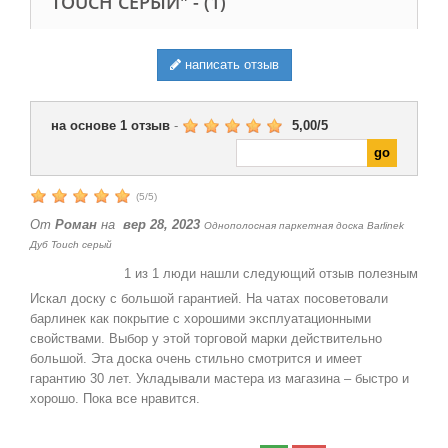
TOUCH СЕРЫЙ" -
(1)
написать отзыв
на основе
1
отзыв
-
5,00
/
5
(
5
/
5
)
От
Роман
на
вер 28, 2023
Однополосная паркетная доска Barlinek
Дуб Touch серый
1
из
1
люди нашли следующий отзыв полезным
Искал доску с большой гарантией. На чатах посоветовали
барлинек как покрытие с хорошими эксплуатационными
свойствами. Выбор у этой торговой марки действительно
большой. Эта доска очень стильно смотрится и имеет
гарантию 30 лет. Укладывали мастера из магазина – быстро и
хорошо. Пока все нравится.