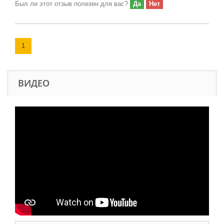
Был ли этот отзыв полезен для вас?
Да
Нет
1
ВИДЕО