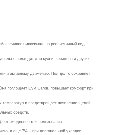
 обеспечивает максимально реалистичный вид
деально подходит для кухни, коридора и других
ели и активному движению. Пол долго сохраняет
 Она поглощает шум шагов, повышает комфорт при
ам температур и предотвращает появление щелей.
альных средств.
мфорт ежедневного использования.
ямо, и еще 7% – при диагональной укладке.