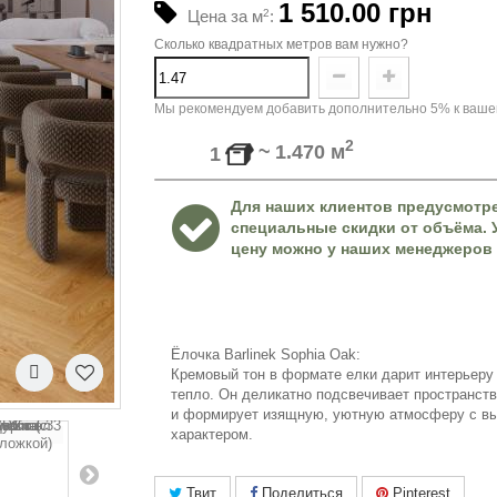
1 510.00 грн
Цена за м
2
:
Сколько квадратных метров вам нужно?
Мы рекомендуем добавить дополнительно 5% к вашем
2
~
1.470
м
1
Для наших клиентов предусмотр
специальные скидки от объёма. 
цену можно у наших менеджеров 
Ёлочка Barlinek Sophia Oak:
Кремовый тон в формате елки дарит интерьеру
тепло. Он деликатно подсвечивает пространств
и формирует изящную, уютную атмосферу с в
характером.
Твит
Поделиться
Pinterest