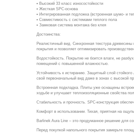
• Высокий 33 класс износостойкости
• Жесткая SPC-основа
• Интегрированная подложка (встроенная шумо- и те
• Совместимость с системами теплого пола
• Замковая система монтажа без клея
Достоинства:
Реалистичный вид. Синхронная текстура древесины 
покрытия и позволяет оптимизировать производствен
Водостойкость. Покрытие не боится влаги, не разбу
помещений с повышенной влажностью.
Устойчивость к истиранию. Защитный слой стойкого
свой первоначальный вид даже в зонах с высокой п
Встроенная подкладка. Плиты уже оснащены встрое
ходьбе и улучшает теплоизоляционные свойства пол
Стабильность и прочность. SPC-конструкция обеспе
Комфорт в использовании. Тихая, приятная на ощупь
Barlinek Aura Line – это продуманное решение для 
Перед покупкой напольного покрытия замерьте площ