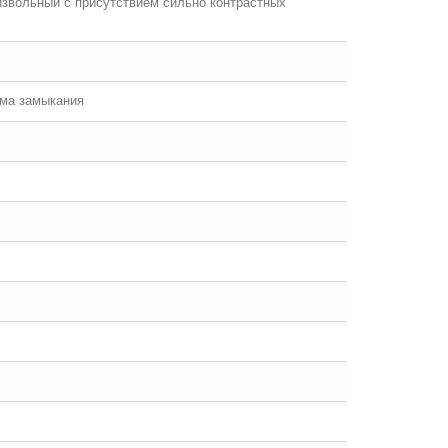
оизвольный с присутствием сильно контрастных
ема замыкания