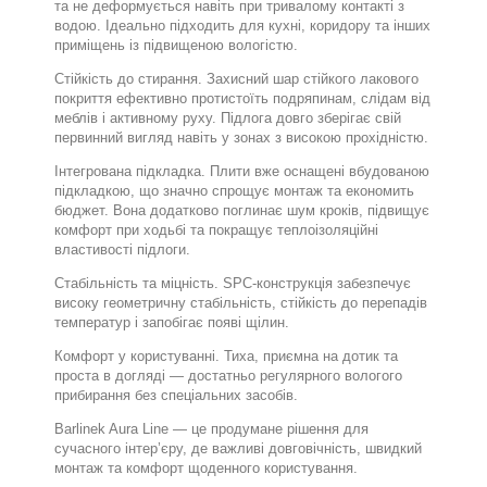
та не деформується навіть при тривалому контакті з
водою. Ідеально підходить для кухні, коридору та інших
приміщень із підвищеною вологістю.
Стійкість до стирання. Захисний шар стійкого лакового
покриття ефективно протистоїть подряпинам, слідам від
меблів і активному руху. Підлога довго зберігає свій
первинний вигляд навіть у зонах з високою прохідністю.
Інтегрована підкладка. Плити вже оснащені вбудованою
підкладкою, що значно спрощує монтаж та економить
бюджет. Вона додатково поглинає шум кроків, підвищує
комфорт при ходьбі та покращує теплоізоляційні
властивості підлоги.
Стабільність та міцність. SPC-конструкція забезпечує
високу геометричну стабільність, стійкість до перепадів
температур і запобігає появі щілин.
Комфорт у користуванні. Тиха, приємна на дотик та
проста в догляді — достатньо регулярного вологого
прибирання без спеціальних засобів.
Barlinek Aura Line — це продумане рішення для
сучасного інтер’єру, де важливі довговічність, швидкий
монтаж та комфорт щоденного користування.