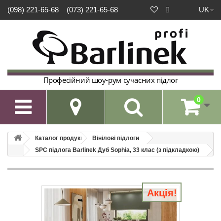
UK
(098) 221-65-68
(073) 221-65-68
Професійний шоу-рум сучасних підлог
0

Каталог продукції
Вінілові підлоги
SPC підлога Barlinek Дуб Sophia, 33 клас (з підкладкою)
Акція!