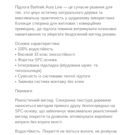
Підлога Barlinek Aura Line — це сучасне рішення для
тих, хто цінує естетику натурального дерева та
максимальну практичність у щоденному використанні.
Колекція створена для житлових і комерційних
приміщень, де підлога повинна витримувати інтенсивні
навантаження та зберігати бездоганний вигляд роками.
Основні характеристики:
• 100% водостійкість
• Високий 33 клас зносостійкості
• Жорстка SPC-основа
• Інтегрована підкладка (вбудована шумо- та
теплоізоляція)
• Сумісність із системами теплої підлоги
• Замкова система монтажу без клею
Переваги:
Реалістичний вигляд. Синхронна текстура деревини
наноситься методом прямого друку безпосередньо на
SPC-основу, що забезпечує максимально реалістичний
вигляд покриття та дозволяє оптимізувати виробничі
витрати без втрати якості.
Водостійкість. Покриття не боїться вологи, не розбухає