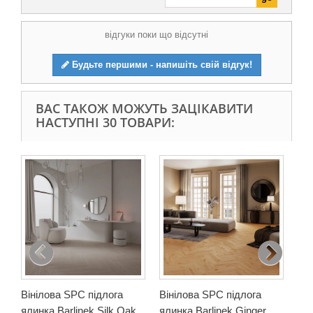
відгуки поки що відсутні
Будьте першими - напишіть свій відгук!
ВАС ТАКОЖ МОЖУТЬ ЗАЦІКАВИТИ
НАСТУПНІ 30 ТОВАРИ:
Він
яли
34 
2 4
У
Вінілова SPC підлога
Вінілова SPC підлога
ялинка Barlinek Silk Oak,
ялинка Barlinek Ginger