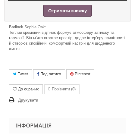
Отримати знижку
Barlinek Sophia Oak:
Теплий кремовий відтінок формує атмосферу затишку та
гармонії. Він м’яко огортає простір, додає інтер’єру привітності
й створює спокійний, комфортний настрій для щоденного
життя.
Tweet
Поділитися
Pinterest
До обраних
Порівняти (
0
)
Друкувати
ІНФОРМАЦІЯ