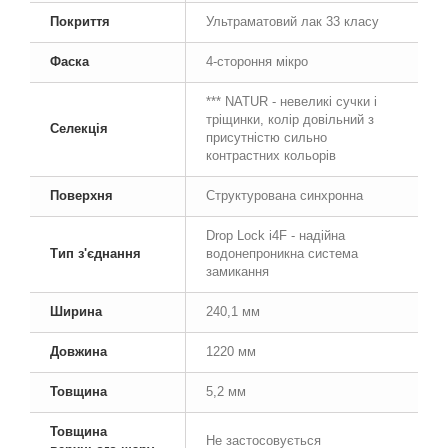
Покриття
Ультраматовий лак 33 класу
Фаска
4-стороння мікро
*** NATUR - невеликі сучки і
тріщинки, колір довільний з
Селекція
присутністю сильно
контрастних кольорів
Поверхня
Структурована синхронна
Drop Lock i4F - надійна
Тип з'єднання
водонепроникна система
замикання
Ширина
240,1 мм
Довжина
1220 мм
Товщина
5,2 мм
Товщина
Не застосовується