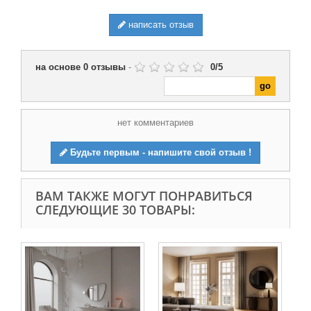
написать отзыв
на основе
0
отзывы
-
0
/
5
нет комментариев
Будьте первым - напишите свой отзыв !
ВАМ ТАКЖЕ МОГУТ ПОНРАВИТЬСЯ
СЛЕДУЮЩИЕ 30 ТОВАРЫ:
Ви
ёло
34 