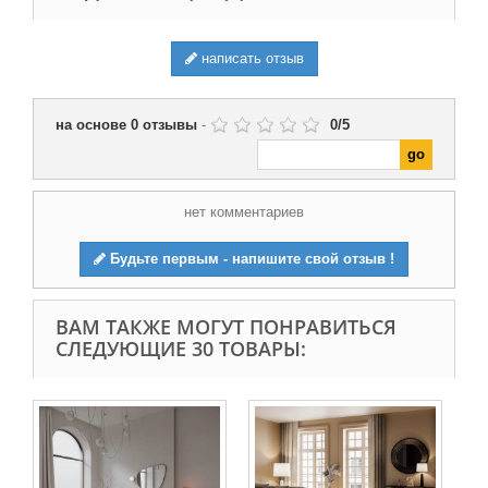
написать отзыв
на основе
0
отзывы
-
0
/
5
нет комментариев
Будьте первым - напишите свой отзыв !
ВАМ ТАКЖЕ МОГУТ ПОНРАВИТЬСЯ
СЛЕДУЮЩИЕ 30 ТОВАРЫ:
Ви
ёло
34 