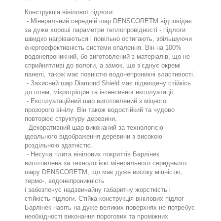
Конструкція вінілової підлоги:
- Мінеральний середній шар DENSCORETM відповідає
за дуже хороші параметри теплопровідності - підлоги
швидко нагріваються і повільно остигають, збільшуючи
енергоефективність системи опалення. Він на 100%
водонепроникний, бо виготовлений з матеріалів, що не
сприйнятливі до вологи, а замок, що з’єднує окремі
панелі, також має повністю водонепроникні властивості.
- Захисний шар Diamond Shield має підвищену стійкісь
до плям, мікротріщин та інтенсивної експлуатації.
- Експлуатаційний шар виготовлений з міцного
прозорого вінілу. Він також водостійкий та чудово
повторює структуру деревини.
- Декоративний шар виконаний за технологією
ідеального відображення деревини з високою
роздільною здатністю.
- Несуча плита вінілових покриттів Барлінек
виготовлена за технологією мінерального середнього
шару DENSCORETM, що має дуже високу міцністю,
термо-, водонепроникність
і забезпечує надзвичайну габаритну жорсткість і
стійкість підлоги. Стійка конструкція вінілових підлог
Барлінек навіть на дуже великих поверхнях не потребує
необхідності виконання порогових та проміжних