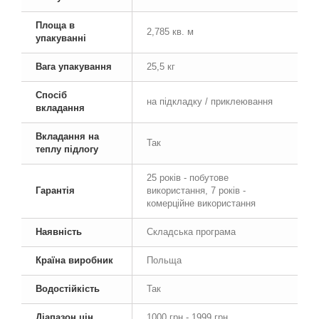
Площа в
2,785 кв. м
упакуванні
Вага упакування
25,5 кг
Спосіб
на підкладку / приклеювання
вкладання
Вкладання на
Так
теплу підлогу
25 років - побутове
Гарантія
використання, 7 років -
комерційне використання
Наявність
Складська програма
Країна виробник
Польща
Водостійкість
Так
Діапазон цін
1000 грн - 1999 грн