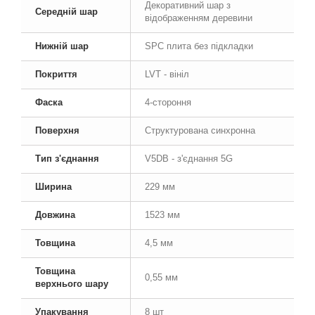
Декоративний шар з
Середній шар
відображенням деревини
Нижній шар
SPC плита без підкладки
Покриття
LVT - вініл
Фаска
4-стороння
Поверхня
Структурована синхронна
Тип з'єднання
V5DB - з'єднання 5G
Ширина
229 мм
Довжина
1523 мм
Товщина
4,5 мм
Товщина
0,55 мм
верхнього шару
Упакування
8 шт