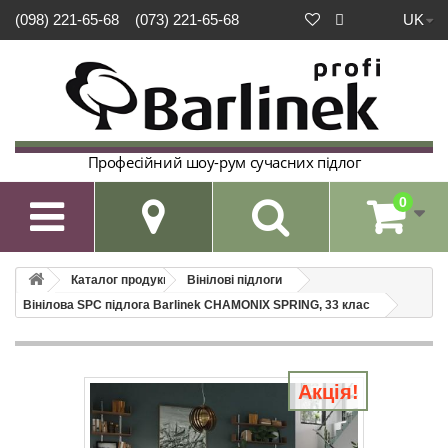
UK
(098) 221-65-68
(073) 221-65-68
Професійний шоу-рум сучасних підлог
0

Каталог продукції
Вінілові підлоги
Вінілова SPC підлога Barlinek CHAMONIX SPRING, 33 клас
Акція!