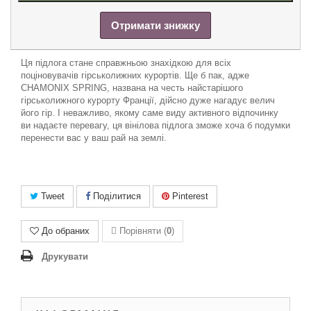
Отримати знижку
Ця підлога стане справжньою знахідкою для всіх
поціновувачів гірськолижних курортів. Ще б пак, адже
CHAMONIX SPRING, названа на честь найстарішого
гірськолижного курорту Франції, дійсно дуже нагадує велич
його гір. І неважливо, якому саме виду активного відпочинку
ви надаєте перевагу, ця вінілова підлога зможе хоча б подумки
перенести вас у ваш рай на землі.
Tweet
Поділитися
Pinterest
До обраних
Порівняти (
0
)
Друкувати