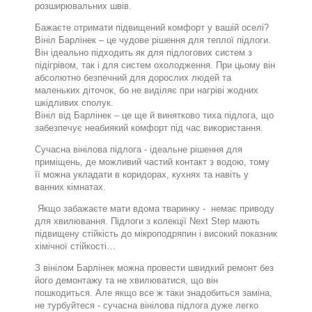
розширювальних швів.
Бажаєте отримати підвищений комфорт у вашій оселі?
Вініл Барлінек – це чудове рішення для теплої підлоги.
Він ідеально підходить як для підлогових систем з
підігрівом, так і для систем охолодження. При цьому він
абсолютно безпечний для дорослих людей та
маленьких діточок, бо не виділяє при нагріві жодних
шкідливих сполук.
Вініл від Барлінек – це ще й винятково тиха підлога, що
забезпечує неабиякий комфорт під час використання.
Сучасна вінілова підлога - ідеальне рішення для
приміщень, де можливий частий контакт з водою, тому
її можна укладати в коридорах, кухнях та навіть у
ванних кімнатах.
Якщо забажаєте мати вдома тваринку -
немає приводу
для хвилювання. Підлоги з колекції Next Step мають
підвищену стійкість до мікроподряпин і високий показник
хімічної стійкості…
З вінілом Барлінек можна провести швидкий ремонт без
його демонтажу та не хвилюватися, що він
пошкодиться. Але якщо все ж таки знадобиться заміна,
не турбуйтеся - сучасна вінілова підлога дуже легко