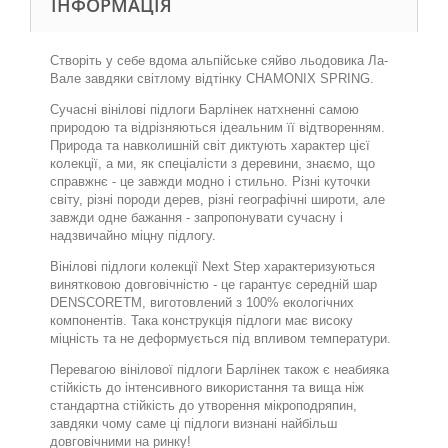
ІНФОРМАЦІЯ
Створіть у себе вдома альпійське сяйво льодовика Ла-
Вале завдяки світлому відтінку CHAMONIX SPRING.
Сучасні вінілові підлоги Барлінек натхненні самою
природою та відрізняються ідеальним її відтворенням.
Природа та навколишній світ диктують характер цієї
колекції, а ми, як спеціалісти з деревини, знаємо, що
справжнє - це завжди модно і стильно. Різні куточки
світу, різні породи дерев, різні географічні широти, але
завжди одне бажання - запропонувати сучасну і
надзвичайно міцну підлогу.
Вінілові підлоги колекції Next Step характеризуються
винятковою довговічністю - це гарантує середній шар
DENSCORETM, виготовлений з 100% екологічних
компонентів. Така конструкція підлоги має високу
міцність та не деформується під впливом температури.
Перевагою вінілової підлоги Барлінек також є неабияка
стійкість до інтенсивного використання та вища ніж
стандартна стійкість до утворення мікроподряпин,
завдяки чому саме ці підлоги визнані найбільш
довговічними на ринку!