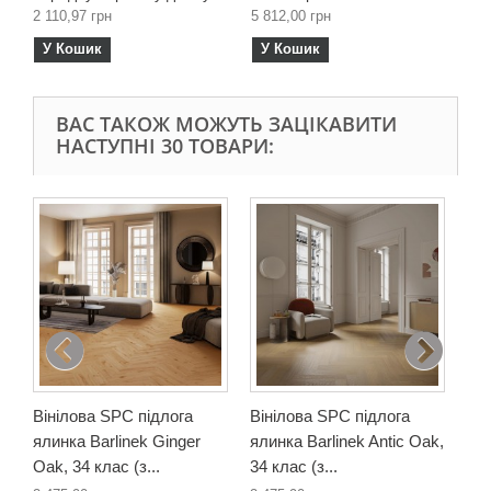
2 110,97 грн
5 812,00 грн
У Кошик
У Кошик
ВАС ТАКОЖ МОЖУТЬ ЗАЦІКАВИТИ
НАСТУПНІ 30 ТОВАРИ:
Він
яли
34 
2 4
У
Вінілова SPC підлога
Вінілова SPC підлога
ялинка Barlinek Ginger
ялинка Barlinek Antic Oak,
Oak, 34 клас (з...
34 клас (з...