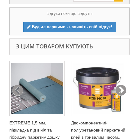
відгуки поки що відсутні
Будьте першими - напишіть свій відгук!
З ЦИМ ТОВАРОМ КУПУЮТЬ
UZ
ПУ
кг)
25 
У
EXTREME 1,5 мм,
Двокомпонентний
підкладка під вініл та
поліуретановий паркетний
гібридну паркетну дошку
клей з тривалим часом...