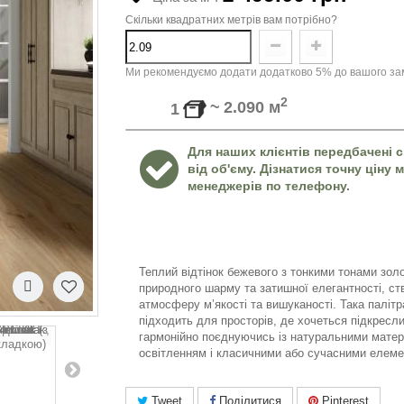
Скільки квадратних метрів вам потрібно?
Ми рекомендуємо додати додатково 5% до вашого зам
2
~
2.090
м
1
Для наших клієнтів передбачені с
від об'єму. Дізнатися точну ціну
менеджерів по телефону.
Теплий відтінок бежевого з тонкими тонами золо
природного шарму та затишної елегантності, с
атмосферу м’якості та вишуканості. Така палітр
підходить для просторів, де хочеться підкреслит
гармонійно поєднуючись із натуральними матер
освітленням і класичними або сучасними елеме
Tweet
Поділитися
Pinterest