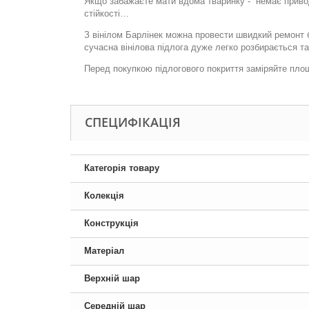
Якщо забажаєте мати вдома тваринку -
немає привод
стійкості…
З вінілом Барлінек можна провести швидкий ремонт б
сучасна вінілова підлога дуже легко розбирається т
Перед покупкою підлогового покриття заміряйте пло
СПЕЦИФІКАЦІЯ
Категорія товару
Колекція
Конструкція
Матеріал
Верхній шар
Середній шар