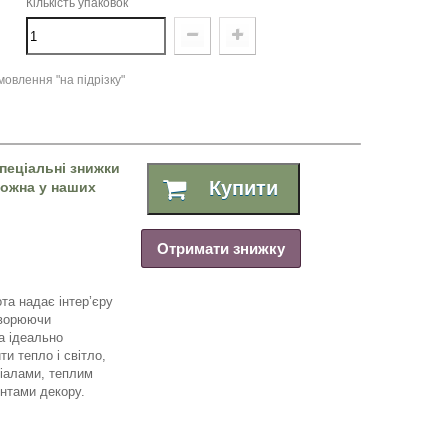
Кількість упаковок
овлення "на підрізку"
пеціальні знижки
Купити
 можна у наших
Отримати знижку
та надає інтер’єру
творюючи
а ідеально
и тепло і світло,
іалами, теплим
нтами декору.