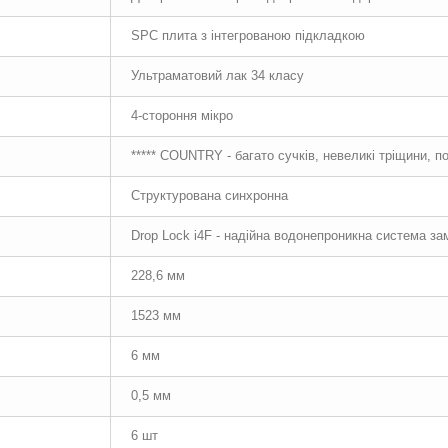
SPC плита з інтегрованою підкладкою
Ультраматовий лак 34 класу
4-стороння мікро
***** COUNTRY - багато сучків, невеликі тріщини, п
Структурована синхронна
Drop Lock i4F - надійна водонепроникна система за
228,6 мм
1523 мм
6 мм
0,5 мм
6 шт