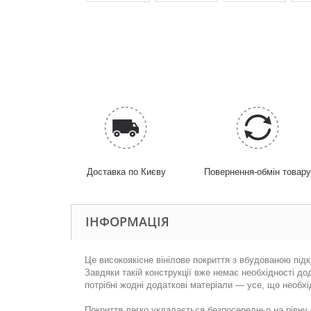
Доставка по Києву
Повернення-обмін товар
ІНФОРМАЦІЯ
Це високоякісне вінілове покриття з вбудованою під
Завдяки такій конструкції вже немає необхідності д
потрібні жодні додаткові матеріали — усе, що необхі
Покриття легко укладається безпосередньо на рівну 