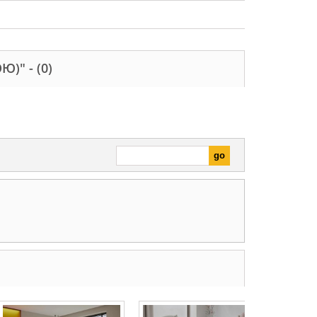
ОЮ)" -
(0)