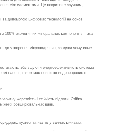
ення між елементами. Це покриття є зручним,
ні за допомогою цифрових технологій на основі
й з 100% екологічних мінеральних компонентів. Така
ість до утворення мікроподряпин, завдяки чому саме
о остигають, збільшуючи енергоефективність системи
ремі панелі, також має повністю водонепроникні
и.
баритну жорсткість і стійкість підлоги. Стійка
роміжних розширювальних швів.
оридорах, кухнях та навіть у ванних кімнатах.