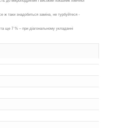
ть до мікроподряпин і високий показник хімічної
 ж таки знадобиться заміна, не турбуйтеся -
 та ще 7 % – при діагональному укладанні