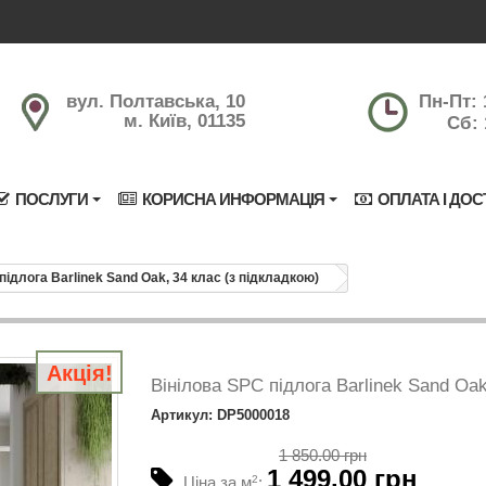
вул. Полтавська, 10
Пн-Пт: 
м. Київ, 01135
Сб: 
ПОСЛУГИ
КОРИСНА ИНФОРМАЦІЯ
ОПЛАТА І ДОС
підлога Barlinek Sand Oak, 34 клас (з підкладкою)
Акція!
Вінілова SPC підлога Barlinek Sand Oak
Артикул: DP5000018
1 850.00 грн
1 499.00 грн
Ціна за м
2
: