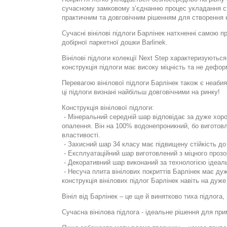
сучасному замковому з’єднанню процес укладання ст
практичним та довговічним рішенням для створення к
Сучасні вінілові підлоги Барлінек натхненні самою п
добірної паркетної дошки Barlinek.
Вінілові підлоги колекції Next Step характеризуютьс
конструкція підлоги має високу міцність та не дефо
Перевагою вінілової підлоги Барлінек також є неабия
ці підлоги визнані найбільш довговічними на ринку!
Конструкція вінілової підлоги:
- Мінеральний середній шар відповідає за дуже хор
опалення. Він на 100% водонепроникний, бо виготовле
властивості.
- Захисний шар 34 класу має підвищену стійкість до 
- Експлуатаційний шар виготовлений з міцного прозо
- Декоративний шар виконаний за технологією ідеал
- Несуча плита вінілових покриттів Барлінек має дуж
конструкція вінілових підлог Барлінек навіть на ду
Вініл від Барлінек – це ще й винятково тиха підлога
Сучасна вінілова підлога - ідеальне рішення для при