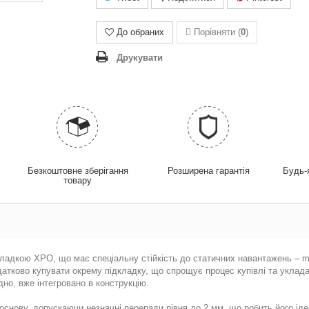
До обраних
Порівняти (
0
)
Друкувати
у
Безкоштовне зберігання
Розширена гарантія
Будь-
товару
кладкою XPO, що має спеціальну стійкість до статичних навантажень – m
одатково купувати окрему підкладку, що спрощує процес купівлі та уклад
дно, вже інтегровано в конструкцію.
основу, допускаючи незначні перепади рівня до 2 мм, що робить його іде