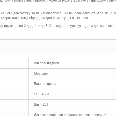
у для хвилювання. Підлоги з колекції Next Step мають підвищену стійкіс
ез його демонтажу та не хвилюватися, що він пошкодиться. Але якщо все
а збирається, тому підходить для ремонту, як ніяка інша…
щу приміщення й додайте до 5 %, якщо плануєте укладати дошки прямо,
Вінілові підлоги
Idea Line
Багатошарова
SPC вініл
Вініл LVT
Декоративний шар з відображенням деревини