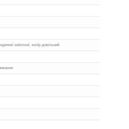
оодинокі заболоні, колір довільний
микання