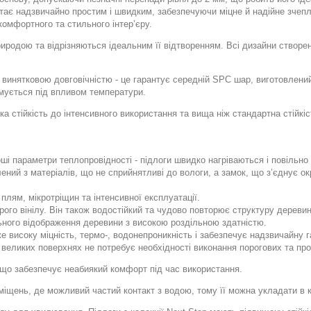
ає надзвичайно простим і швидким, забезпечуючи міцне й надійне зчепл
омфортного та стильного інтер’єру.
риродою та відрізняються ідеальним її відтворенням. Всі дизайни створе
я винятковою довговічністю - це гарантує середній SPC шар, виготовлени
рмується під впливом температури.
ка стійкість до інтенсивного використання та вища ніж стандартна стійк
оші параметри теплопровідності - підлоги швидко нагріваються і повільн
ний з матеріалів, що не сприйнятливі до вологи, а замок, що з’єднує ок
плям, мікротріщин та інтенсивної експлуатації.
рого вінілу. Він також водостійкий та чудово повторює структуру деревин
ьного відображення деревини з високою роздільною здатністю.
е високу міцність, термо-, водонепроникність і забезпечує надзвичайну га
же великих поверхнях не потребує необхідності виконання порогових та п
, що забезпечує неабиякий комфорт під час використання.
міщень, де можливий частий контакт з водою, тому її можна укладати в к