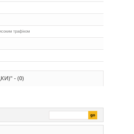
високим трафіком
КИ)" -
(0)