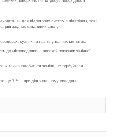
же великих поверхнях не потребує необхідності
ходить як для підлогових систем з підігрівом, так і
агріві жодних шкідливих сполук.
оридорах, кухнях та навіть у ванних кімнатах.
ть до мікроподряпин і високий показник хімічної
 ж таки знадобиться заміна, не турбуйтеся -
 та ще 7 % – при діагональному укладанні