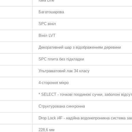
Idea Line
Багатошарова
SPC вініл
Вініл LVT
Декоративний шар з відображенням деревини
SPC плита без підкладки
Ультраматовий лак 34 класу
4-стороння мікро
* SELECT - точкові поодинокі сучки, заболоні відсут
Структурована синхронна
Drop Lock i4F - надійна водонепроникна система за
228,6 мм