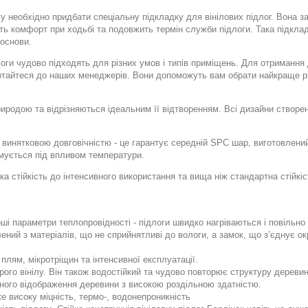
 необхідно придбати спеціальну підкладку для вінілових підлог. Вона за
ть комфорт при ходьбі та подовжить термін служби підлоги. Така підкла
 основи.
логи чудово підходять для різних умов і типів приміщень. Для отримання
ертайтеся до наших менеджерів. Вони допоможуть вам обрати найкраще р
риродою та відрізняються ідеальним її відтворенням. Всі дизайни створе
я винятковою довговічністю - це гарантує середній SPC шар, виготовлени
рмується під впливом температури.
ка стійкість до інтенсивного використання та вища ніж стандартна стійк
оші параметри теплопровідності - підлоги швидко нагріваються і повільн
ний з матеріалів, що не сприйнятливі до вологи, а замок, що з’єднує ок
плям, мікротріщин та інтенсивної експлуатації.
рого вінілу. Він також водостійкий та чудово повторює структуру деревин
ьного відображення деревини з високою роздільною здатністю.
е високу міцність, термо-, водонепроникність