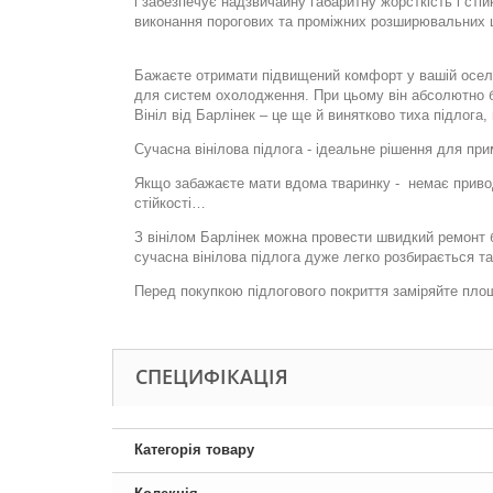
і забезпечує надзвичайну габаритну жорсткість і стій
виконання порогових та проміжних розширювальних 
Бажаєте отримати підвищений комфорт у вашій оселі? 
для систем охолодження. При цьому він абсолютно б
Вініл від Барлінек – це ще й винятково тиха підлога
Сучасна вінілова підлога - ідеальне рішення для при
Якщо забажаєте мати вдома тваринку -
немає привод
стійкості…
З вінілом Барлінек можна провести швидкий ремонт б
сучасна вінілова підлога дуже легко розбирається т
Перед покупкою підлогового покриття заміряйте пло
СПЕЦИФІКАЦІЯ
Категорія товару