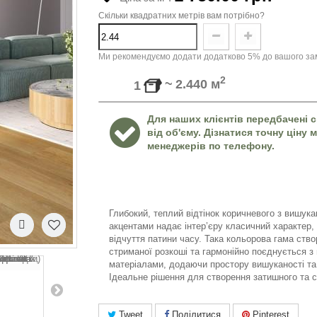
Скільки квадратних метрів вам потрібно?
Ми рекомендуємо додати додатково 5% до вашого зам
2
~
2.440
м
1
Для наших клієнтів передбачені с
від об'єму. Дізнатися точну ціну
менеджерів по телефону.
Глибокий, теплий відтінок коричневого з вишук
акцентами надає інтер’єру класичний характер, 
відчуття патини часу. Така кольорова гама ст
стриманої розкоші та гармонійно поєднується 
матеріалами, додаючи простору вишуканості та
Ідеальне рішення для створення затишного та ст
Tweet
Поділитися
Pinterest