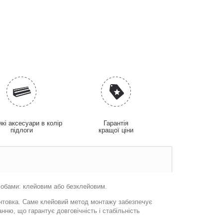
які аксесуари в колір
Гарантія
підлоги
кращої ціни
особами: клейовим або безклейовим.
рунтовка. Саме клейовий метод монтажу забезпечує
нню, що гарантує довговічність і стабільність