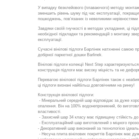
У випадку безклейового (плаваючого) методу монтажу
зменшить рівень шуму під час експлуатації, покращи
пошкоджень, пов’язаних із невеликими нерівностями
Завдяки своїй гнучкості в методах укладання, ці під
необхідної підкладки та рекомендацій з монтажу зв
експлуатації.
Сучасні вінілові підлоги Барлінек натхненні самою п
добірної паркетної дошки Barlinek.
Вінілові підлоги колекції Next Step характеризуютьс
конструкція підлоги має високу міцність та не дефо
Перевагою вінілової підлоги Барлінек також є неабия
ці підлоги визнані найбільш довговічними на ринку!
Конструкція вінілової підлоги:
- Мінеральний середній шар відповідає за дуже хор
опалення. Він на 100% водонепроникний, бо виготовле
властивості.
- Захисний шар 34 класу має підвищену стійкість до 
- Експлуатаційний шар виготовлений з міцного прозо
- Декоративний шар виконаний за технологією ідеал
- Несуча плита вінілових покриттів Барлінек має дуж