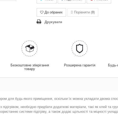
До обраних
Порівняти (
0
)
Друкувати
у
Безкоштовне зберігання
Розширена гарантія
Будь-
товару
ибором для будь-якого приміщення, оскільки їх можна укладати двома сп
 підігрівом, необхідно придбати додаткові матеріали, такі як клей та г
ристанню системи підігріву, а також додає щільності та міцності уклада