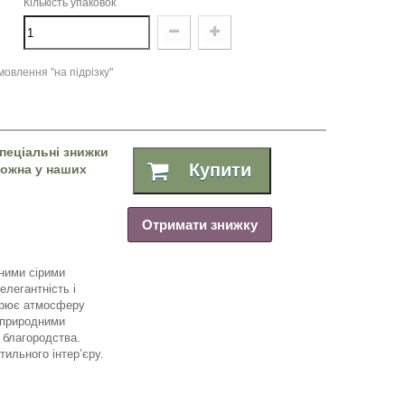
Кількість упаковок
овлення "на підрізку"
пеціальні знижки
Купити
 можна у наших
Отримати знижку
аними сірими
елегантність і
ворює атмосферу
з природними
 благородства.
ильного інтер’єру.