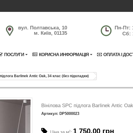
вул. Полтавська, 10
Пн-Пт: 
м. Київ, 01135
Сб: 
ПОСЛУГИ
КОРИСНА ИНФОРМАЦІЯ
ОПЛАТА І ДОС
підлога Barlinek Antic Oak, 34 клас (без підкладки)
Вінілова SPC підлога Barlinek Antic Oak
Артикул: DP5000023
1 750.00 грн
Ціна за м
2
: