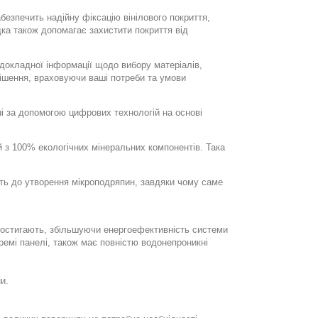
безпечить надійну фіксацію вінілового покриття,
дка також допомагає захистити покриття від
 докладної інформації щодо вибору матеріалів,
ішення, враховуючи ваші потреби та умови
ні за допомогою цифрових технологій на основі
й з 100% екологічних мінеральних компонентів. Така
ість до утворення мікроподряпин, завдяки чому саме
о остигають, збільшуючи енергоефективність системи
ремі панелі, також має повністю водонепроникні
и.