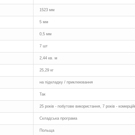
1523 мм
5 мм
0,5 мм
7 шт
2,44 кв. м
25,29 кг
на підкладку / приклеювання
Так
25 років - побутове використання, 7 років - комерці
Складська програма
Польща