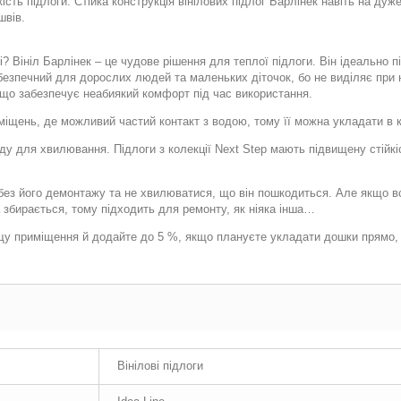
кість підлоги. Стійка конструкція вінілових підлог Барлінек навіть на ду
швів.
Вініл Барлінек – це чудове рішення для теплої підлоги. Він ідеально під
езпечний для дорослих людей та маленьких діточок, бо не виділяє при н
, що забезпечує неабиякий комфорт під час використання.
міщень, де можливий частий контакт з водою, тому її можна укладати в к
у для хвилювання. Підлоги з колекції Next Step мають підвищену стійкіс
ез його демонтажу та не хвилюватися, що він пошкодиться. Але якщо все
а збирається, тому підходить для ремонту, як ніяка інша…
щу приміщення й додайте до 5 %, якщо плануєте укладати дошки прямо,
Вінілові підлоги