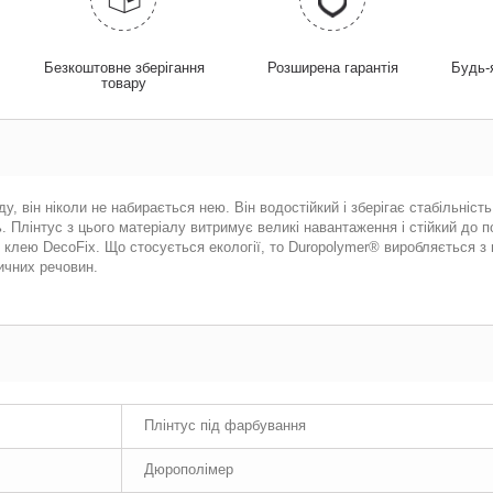
у
Безкоштовне зберігання
Розширена гарантія
Будь-
товару
, він ніколи не набирається нею. Він водостійкий і зберігає стабільність
 Плінтус з цього матеріалу витримує великі навантаження і стійкий до п
клею DecoFix. Що стосується екології, то Duropolymer® виробляється з 
ичних речовин.
Плінтус під фарбування
Дюрополімер