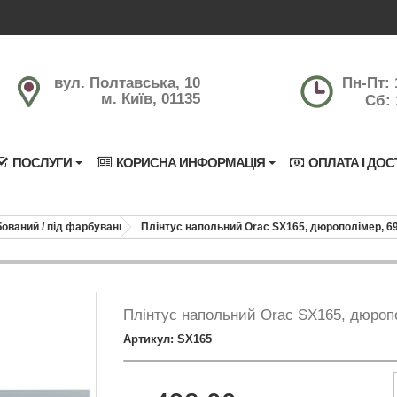
вул. Полтавська, 10
Пн-Пт: 
м. Київ, 01135
Сб: 
ПОСЛУГИ
КОРИСНА ИНФОРМАЦІЯ
ОПЛАТА І ДОС
ований / під фарбування
Плінтус напольний Orac SX165, дюрополімер, 6
Плінтус напольний Orac SX165, дюроп
Артикул: SX165