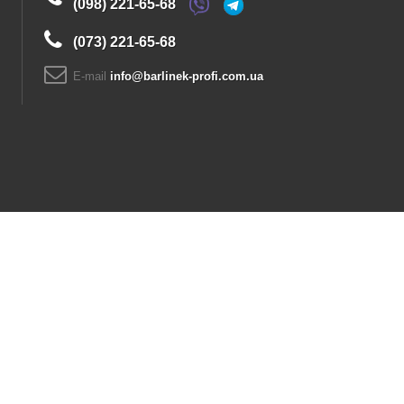
(098) 221-65-68
(073) 221-65-68
E-maіl
info@barlinek-profi.com.ua