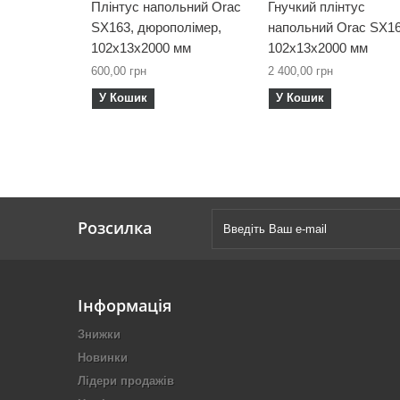
Плінтус напольний Orac
Гнучкий плінтус
SX163, дюрополімер,
напольний Orac SX16
102х13х2000 мм
102х13х2000 мм
600,00 грн
2 400,00 грн
У Кошик
У Кошик
Розсилка
Інформація
Знижки
Новинки
Лідери продажів