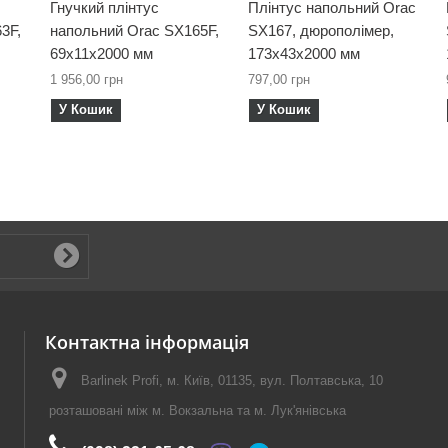
Гнучкий плінтус
Плінтус напольний Orac
3F,
напольний Orac SX165F,
SX167, дюрополімер,
69х11х2000 мм
173х43х2000 мм
1 956,00 грн
797,00 грн
У Кошик
У Кошик
Контактна інформація
Barlinek Profi, м. Київ, 01135, вул. Полтавська, 10
розташовані між м. Вокзальна та м. Лук'янівська