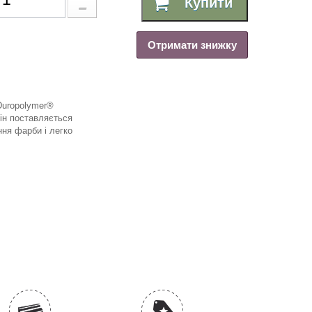
Купити
Отримати знижку
Duropolymer®
ін поставляється
ня фарби і легко