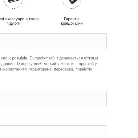
які аксесуари в колір
Гарантія
підлоги
кращої ціни
 своїх розмірів. Duropolymer® відзначається чіткими
одряпин. Duropolymer® легкий у монтажі і простий у
використанням гарантованої переробки, повністю