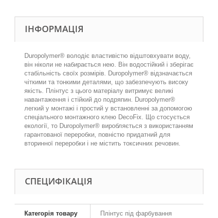
ІНФОРМАЦІЯ
Duropolymer® володіє властивістю відштовхувати воду,
він ніколи не набирається нею. Він водостійкий і зберігає
стабільність своїх розмірів. Duropolymer® відзначається
чіткими та тонкими деталями, що забезпечують високу
якість. Плінтус з цього матеріалу витримує великі
навантаження і стійкий до подряпин. Duropolymer®
легкий у монтажі і простий у встановленні за допомогою
спеціального монтажного клею DecoFix. Що стосується
екології, то Duropolymer® виробляється з використанням
гарантованої переробки, повністю придатний для
вторинної переробки і не містить токсичних речовин.
СПЕЦИФІКАЦІЯ
Категорія товару
Плінтус під фарбування