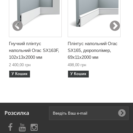
Гнучкий плінтус
Плінтус напольний Orac
Гну
напольний Orac SX163F,
SX165, дюрополімер,
на
102х13х2000 мм
69х11х2000 мм
69
2 400,00 грн
498,00 грн
1 9
У Кошик
У Кошик
У
Розсилка