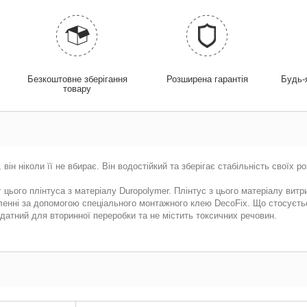
у
Безкоштовне зберігання
Розширена гарантія
Будь-
товару
він ніколи її не вбирає. Він водостійкий та зберігає стабільність своїх р
 цього плінтуса з матеріалу Duropolymer. Плінтус з цього матеріалу вит
ленні за допомогою спеціального монтажного клею DecoFix. Що стосуєтьс
датний для вторинної переробки та не містить токсичних речовин.