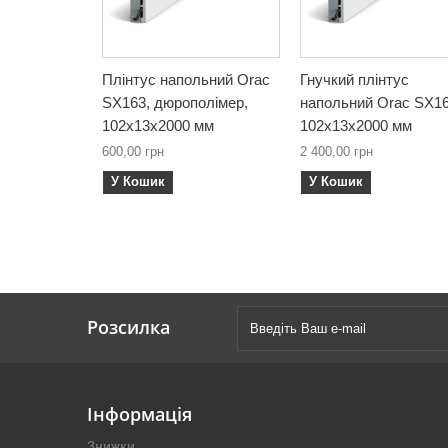
Плінтус напольний Orac
Гнучкий плінтус
SX163, дюрополімер,
напольний Orac SX16
102х13х2000 мм
102х13х2000 мм
600,00 грн
2 400,00 грн
У Кошик
У Кошик
Розсилка
Інформація
Знижки