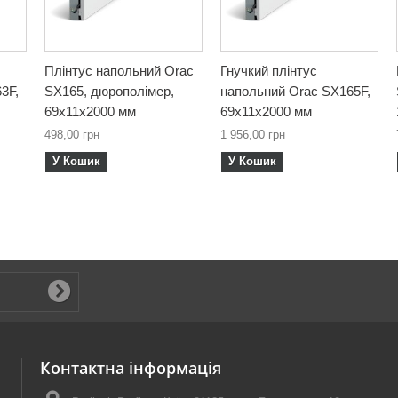
Плінтус напольний Orac
Гнучкий плінтус
3F,
SX165, дюрополімер,
напольний Orac SX165F,
69х11х2000 мм
69х11х2000 мм
498,00 грн
1 956,00 грн
У Кошик
У Кошик
Контактна інформація