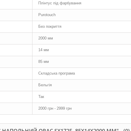
Плінтус під фарбування
Purotouch
Без покриття
2000 мм
14 мм
85 мм
Складська програма
Бельгія
Так
2000 грн - 2999 грн
 НАПОЛЬНИЙ ORAC SX172F, 85Х14Х2000 ММ" -
(0)