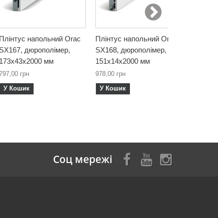
Плінтус напольний Orac
Плінтус напольний Orac
Плінтус
SX167, дюрополімер,
SX168, дюрополімер,
SX171, 
173х43х2000 мм
151х14х2000 мм
100х22
797,00 грн
978,00 грн
624,00 г
У Кошик
У Кошик
У Кош
Соц мережі