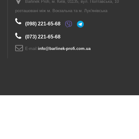
Barlinek Profi, м. Київ, 01135, вул. Полтавська, 10
розташовані між м. Вокзальна та м. Лук'янівська
(098) 221-65-68
(073) 221-65-68
E-maіl
info@barlinek-profi.com.ua