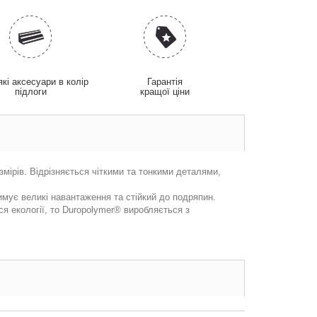
які аксесуари в колір
Гарантія
підлоги
кращої ціни
озмірів. Відрізняється чіткими та тонкими деталями,
римує великі навантаження та стійкий до подряпин.
я екології, то Duropolymer® виробляється з