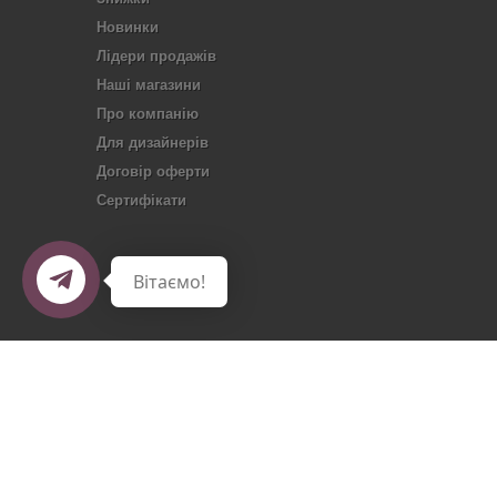
Новинки
Лідери продажів
Наші магазини
Про компанію
Для дизайнерів
Договір оферти
Сертифікати
Вітаємо!