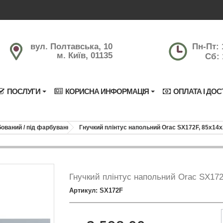
вул. Полтавська, 10
Пн-Пт: 
м. Київ, 01135
Сб: 
ПОСЛУГИ
КОРИСНА ИНФОРМАЦІЯ
ОПЛАТА І ДОС
ований / під фарбування
Гнучкий плінтус напольний Orac SX172F, 85х14
Гнучкий плінтус напольний Orac SX17
Артикул: SX172F