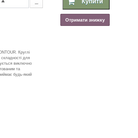
Купити
Отримати знижку
CONTOUR. Круглі
ї складності для
овується виключно
тованим та
риймає будь-який