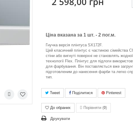
2 598,00 грн
Ціна вказана за 1 шт. -
2 пог.м.
Гнучка версія плінтуса SX172F.
Цей класичний плінтус є частиною сімейства 
стіни або вигнуті поверхні не становлять жодно
технології Flex. Плінтус для підлоги використ
для фарбування. Він поставляється вже загрун
підготовленим до нанесення фарби та легко сп
тип.
Tweet
Поділитися
Pinterest
До обраних
Порівняти (
0
)
Друкувати