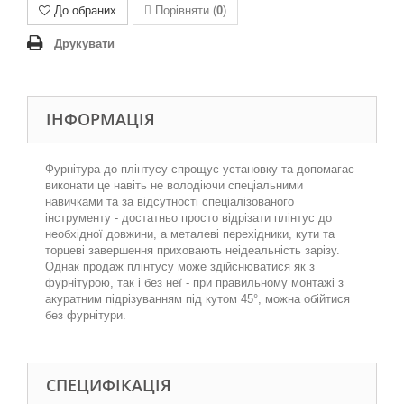
До обраних
Порівняти (
0
)
Друкувати
ІНФОРМАЦІЯ
Фурнітура до плінтусу спрощує установку та допомагає
виконати це навіть не володіючи спеціальними
навичками та за відсутності спеціалізованого
інструменту - достатньо просто відрізати плінтус до
необхідної довжини, а металеві перехідники, кути та
торцеві завершення приховають неідеальність зарізу.
Однак продаж плінтусу може здійснюватися як з
фурнітурою, так і без неї - при правильному монтажі з
акуратним підрізуванням під кутом 45°, можна обійтися
без фурнітури.
СПЕЦИФІКАЦІЯ