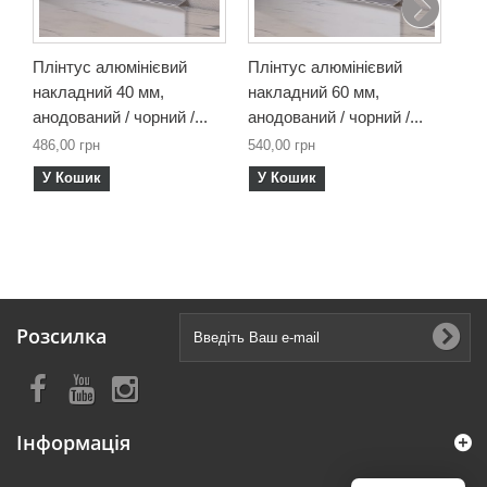
Плінтус алюмінієвий
Плінтус алюмінієвий
Пл
накладний 40 мм,
накладний 60 мм,
на
анодований / чорний /...
анодований / чорний /...
ано
486,00 грн
540,00 грн
675
У Кошик
У Кошик
У
Розсилка
Інформація