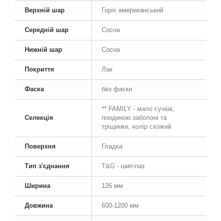
Верхній шар
Горіх американський
Середній шар
Сосна
Нижній шар
Сосна
Покриття
Лак
Фаска
без фаски
** FAMILY - мало сучків,
Селекція
поодинокі заболоні та
тріщинки, колір схожий
Поверхня
Гладка
Тип з'єднання
T&G - шип-паз
Ширина
126 мм
Довжина
600-1200 мм