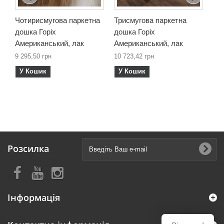
Чотирисмугова паркетна
Трисмугова паркетна
Дв
дошка Горіх
дошка Горіх
до
Американський, лак
Американський, лак
Ам
9 295,50 грн
10 723,42 грн
15 
У Кошик
У Кошик
У
Розсилка
Інформація