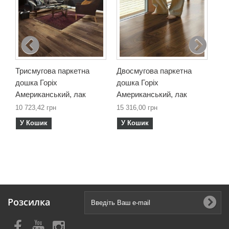
Трисмугова паркетна
Двосмугова паркетна
Од
дошка Горіх
дошка Горіх
до
Американський, лак
Американський, лак
Ам
мм
10 723,42 грн
15 316,00 грн
6 8
У Кошик
У Кошик
У
Розсилка