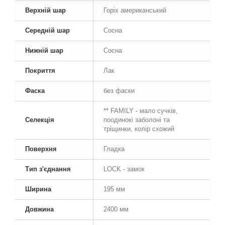
Верхній шар
Горіх американський
Середній шар
Сосна
Нижній шар
Сосна
Покриття
Лак
Фаска
без фаски
** FAMILY - мало сучків,
Селекція
поодинокі заболоні та
тріщинки, колір схожий
Поверхня
Гладка
Тип з'єднання
LOCK - замок
Ширина
195 мм
Довжина
2400 мм