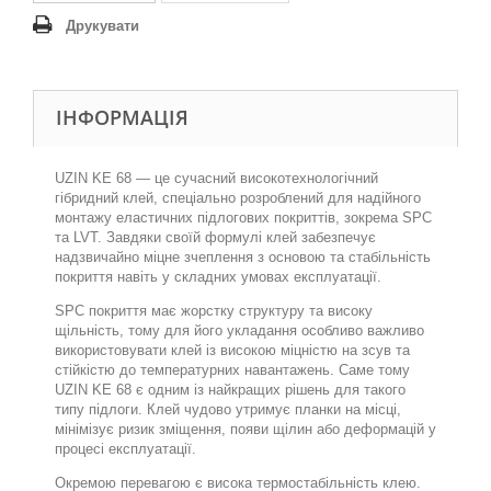
Друкувати
ІНФОРМАЦІЯ
UZIN KE 68 — це сучасний високотехнологічний
гібридний клей, спеціально розроблений для надійного
монтажу еластичних підлогових покриттів, зокрема SPC
та LVT. Завдяки своїй формулі клей забезпечує
надзвичайно міцне зчеплення з основою та стабільність
покриття навіть у складних умовах експлуатації.
SPC покриття має жорстку структуру та високу
щільність, тому для його укладання особливо важливо
використовувати клей із високою міцністю на зсув та
стійкістю до температурних навантажень. Саме тому
UZIN KE 68 є одним із найкращих рішень для такого
типу підлоги. Клей чудово утримує планки на місці,
мінімізує ризик зміщення, появи щілин або деформацій у
процесі експлуатації.
Окремою перевагою є висока термостабільність клею.