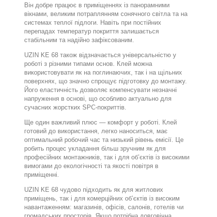
Він добре працює в приміщеннях із панорамними
вікнами, великим потраплянням сонячного світла та на
системах теплої підлоги. Навіть при постійних
перепадах температур покриття залишається
стабільним та надійно зафіксованим.
UZIN KE 68 також відзначається універсальністю у
роботі з різними типами основ. Клей можна
використовувати як на поглинаючих, так і на щільних
поверхнях, що значно спрощує підготовку до монтажу.
Його еластичність дозволяє компенсувати незначні
напруження в основі, що особливо актуально для
сучасних жорстких SPC-покриттів.
Ще один важливий плюс — комфорт у роботі. Клей
готовий до використання, легко наноситься, має
оптимальний робочий час та низький рівень емісії. Це
робить процес укладання більш зручним як для
професійних монтажників, так і для об’єктів із високими
вимогами до екологічності та якості повітря в
приміщенні.
UZIN KE 68 чудово підходить як для житлових
приміщень, так і для комерційних об’єктів із високим
навантаженням: магазинів, офісів, салонів, готелів чи
громадських просторів. Якщо потрібна довговічна,