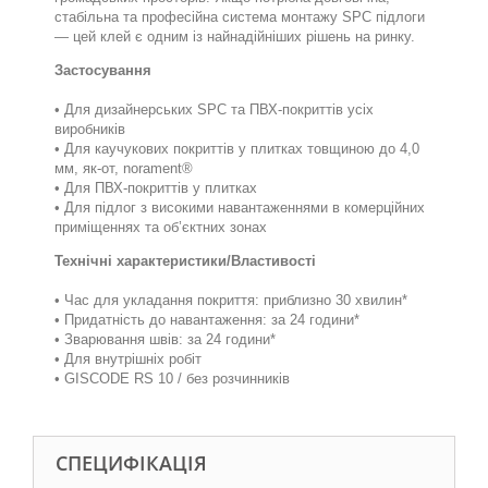
стабільна та професійна система монтажу SPC підлоги
— цей клей є одним із найнадійніших рішень на ринку.
Застосування
• Для дизайнерських SPC та ПВХ-покриттів усіх
виробників
• Для каучукових покриттів у плитках товщиною до 4,0
мм, як-от, norament®
• Для ПВХ-покриттів у плитках
• Для підлог з високими навантаженнями в комерційних
приміщеннях та об’єктних зонах
Технічні характеристики/Властивості
• Час для укладання покриття: приблизно 30 хвилин*
• Придатність до навантаження: за 24 години*
• Зварювання швів: за 24 години*
• Для внутрішніх робіт
• GISCODE RS 10 / без розчинників
СПЕЦИФІКАЦІЯ