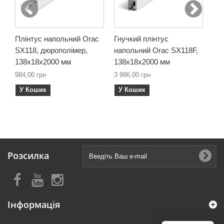
Плінтус напольний Orac
Гнучкий плінтус
Пл
SX118, дюрополімер,
напольний Orac SX118F,
SX
138х18х2000 мм
138х18х2000 мм
79
984,00 грн
3 996,00 грн
582
У Кошик
У Кошик
У
Розсилка
Інформація