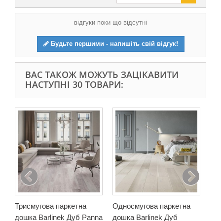
відгуки поки що відсутні
Будьте першими - напишіть свій відгук!
ВАС ТАКОЖ МОЖУТЬ ЗАЦІКАВИТИ
НАСТУПНІ 30 ТОВАРИ:
Од
до
Mer
8 3
У
Триcмугова паркетна
Односмугова паркетна
дошка Barlinek Дуб Panna
дошка Barlinek Дуб