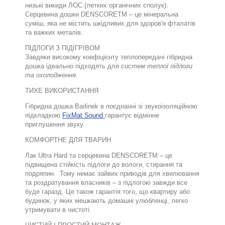
низькі викиди ЛОС (летких органічних сполук).
Серцевина дошки
DENSCORETM –
це мінеральна
суміш, яка не містить шкідливих для здоров'я фталатів
та важких металів.
ПІДЛОГИ З ПІДІГРІВОМ
Завдяки високому коефіцієнту теплопередачі гібридна
дошка ідеально підходять для
систем теплої підлоги
та охолодження.
ТИХЕ ВИКОРИСТАННЯ
Гібридна дошка
Barlinek
в поєднанні зі звукоізоляційною
підкладкою
FixMat Sound
гарантує відмінне
приглушення звуку.
КОМФОРТНЕ ДЛЯ ТВАРИН
Лак
Ultra Hard
та серцевина
DENSCORETM –
це
підвищена стійкість підлоги до
вологи,
стирання та
подряпин.
Тому немає зайвих приводів для хвилювання
та роздратування власників – з підлогою завжди все
буде гаразд.
Це також гарантія того, що квартиру або
будинок
, у яких мешкають домашні улюбленці,
легко
утримувати в чистоті.