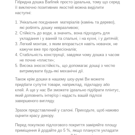
Гібридна дошка Barlinek просто ідеальна, тому що серед
її виключно позитивних якостей можна виділити
наступні:
Унікальне поєднання
матеріалів (камінь та дерево),
які роблять дошку невразливою;
Стійкість до води, а значить, вона підходить для
укладання і у ванній та спальні, і на кухні, і у дитячій;
Легкий монтаж, з яким впорається навіть новачок, не
кажучи вже про професіоналів;
Стабільність конструкції, завдяки чому дошка з часом
не почне «плисти»;
Висока зносостійкість, що допомагає дошці з честю
витримувати будь-які механічні дії.
Також крім дошки в нашому шоу-румі Ви можете
придбати супутні товари, наприклад, підкладку або
клей. А ще у нас Ви зможете ідеально підібрати плінтус,
який доповнить інтер'єр і надасть вашій підлозі
завершеного вигляду.
Зразок представлений у салоні. Приходьте, щоб наживо
оцінити красу декору.
Перед покупкою підлогового покриття заміряйте площу
приміщення й додайте до 5 %, якщо плануєте укладати