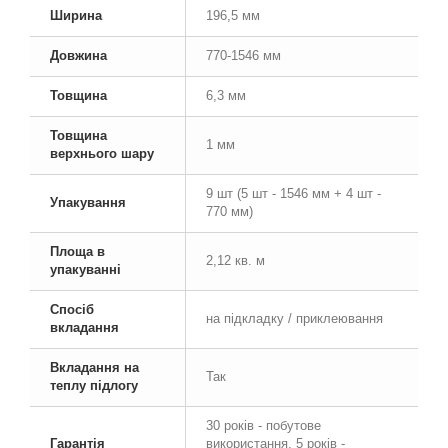
Ширина
196,5 мм
Довжина
770-1546 мм
Товщина
6,3 мм
Товщина
1 мм
верхнього шару
9 шт (5 шт - 1546 мм + 4 шт -
Упакування
770 мм)
Площа в
2,12 кв. м
упакуванні
Спосіб
на підкладку / приклеювання
вкладання
Вкладання на
Так
теплу підлогу
30 років - побутове
Гарантія
використання, 5 років -