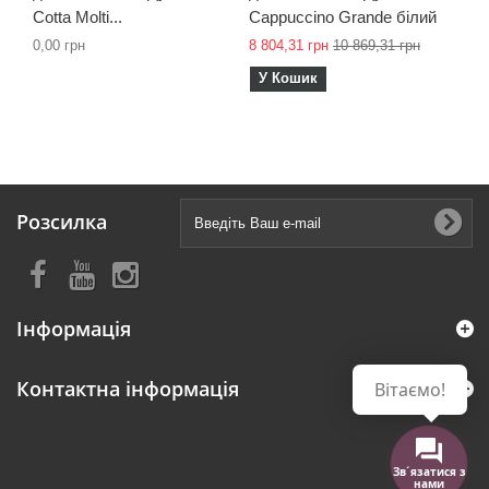
Cotta Molti...
Cappuccino Grande білий
0,00 грн
8 804,31 грн
10 869,31 грн
У Кошик
Розсилка
Інформація
Контактна інформація
Вітаємо!
Зв´язатися з
нами