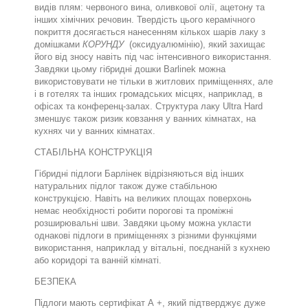
видів плям:
червоного вина, оливкової олії, ацетону та
інших хімічних речовин.
Твердість цього керамічного
покриття досягається нанесенням кількох шарів лаку з
домішками
КОРУНДУ
(
оксиду
алюмінію
)
, який захищає
його від зносу навіть під час інтенсивного використання.
Завдяки цьому
г
ібридні дошки
Barlinek
можна
використовувати не тільки в житлових приміщеннях, але
і в готелях та інших громадських місцях, наприклад, в
офісах та конференц-залах.
Структура лаку
Ultra Hard
зменшує також ризик ковзання у ванних кімнатах, на
кухнях чи у ванних кімнатах.
СТАБІЛЬНА КОНСТРУКЦІЯ
Гібридні підлоги Барлінек відрізняються від інших
натуральних підлог також дуже
стабільною
конструкцією.
Навіть на великих площах поверхонь
немає необхідності робити порогові та проміжні
розширювальні шви. Завдяки цьому можна укласти
однакові підлоги в приміщеннях з різними функціями
використання, наприклад у вітальні, поєднаній з кухнею
або коридорі та ванній кімнаті.
БЕЗПЕКА
Підлоги мають сертифікат А +, який підтверджує дуже