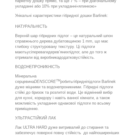
паркетну дошку прямо, та ще 7 % – при діагональному
укладанні або 10% при укладанні«ялинкою»
Унікальні характеристики гібридної дошки Barlinek:
НАТУРАЛЬНІСТЬ
Верхній шар г
і
бридних підлог – це натуральний шпон
справжнього дерева
дуба
товщиною
1 mm
, що має
глибоку структуровану текстуру
.
Ці підлоги
мають
усі
переваги
дерев
’
яних
підлог
,
але до того ж
отримали від виробника
додаткову
стійкість
.
ВОДОНЕПРОНИКНІСТЬ
Мінеральна
TM
серцевина
DENSCORE
робить
гібридні
підлоги
Barlinek
дуже міцними та водонепроникними.
Гібридні підлоги
стійкі до бризок та розлитої води. Це відмінний вибір
для кухні, коридору і навіть ванної кімнати, а також
можливість укладання однакової підлоги по всьому
приміщенню.
УЛЬТРАСТІЙКИЙ ЛАК
Лак
ULTRA HARD
дуже
витривалий до стирання та
забезпечує
поверхні повну стійкість
до найпоширеніших