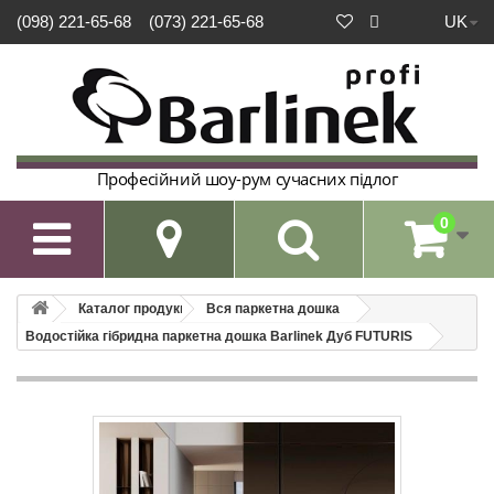
UK
(098) 221-65-68
(073) 221-65-68
Професійний шоу-рум сучасних підлог
0

Каталог продукції
Вся паркетна дошка
Водостійка гібридна паркетна дошка Barlinek Дуб FUTURIS