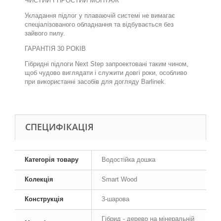
ЧИСТИЙ І ПРОСТИЙ МОНТАЖ
Укладання підлог у плаваючій системі не вимагає
спеціалізованого обладнання та відбувається без
зайвого пилу.
ГАРАНТІЯ 30 РОКІВ
Гібридні підлоги
Next Step
запроектовані
таким чином,
щоб
чудово виглядати і служити довгі роки, особливо
при використанні засобів для догляду
Barlinek.
СПЕЦИФІКАЦІЯ
Категорія товару
Водостійка дошка
Колекція
Smart Wood
Конструкція
3-шарова
Гібрид - дерево на мінеральній