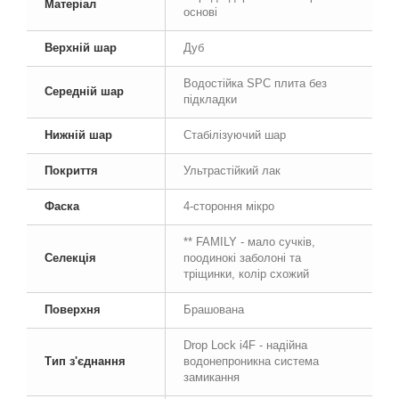
Матеріал
основі
Верхній шар
Дуб
Водостійка SPC плита без
Середній шар
підкладки
Нижній шар
Стабілізуючий шар
Покриття
Ультрастійкий лак
Фаска
4-стороння мікро
** FAMILY - мало сучків,
Селекція
поодинокі заболоні та
тріщинки, колір схожий
Поверхня
Брашована
Drop Lock i4F - надійна
Тип з'єднання
водонепроникна система
замикання