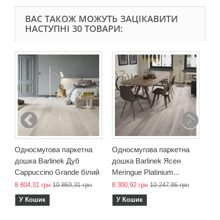
ВАС ТАКОЖ МОЖУТЬ ЗАЦІКАВИТИ
НАСТУПНІ 30 ТОВАРИ:
Од
дош
Ban
10 
У
Односмугова паркетна
Односмугова паркетна
дошка Barlinek Дуб
дошка Barlinek Ясен
Cappuccino Grande білий
Meringue Platinium...
8 804,31 грн
10 869,31 грн
8 300,92 грн
10 247,86 грн
У Кошик
У Кошик