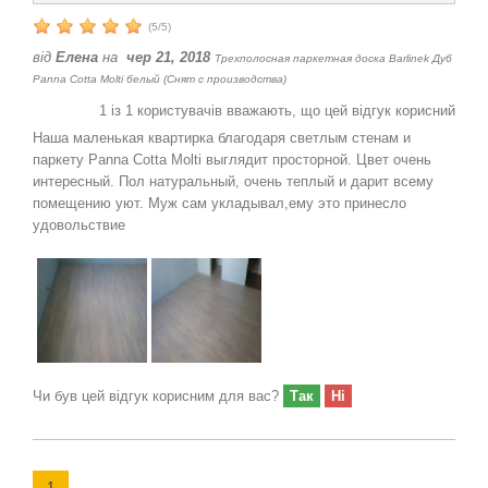
(
5
/
5
)
від
Елена
на
чер 21, 2018
Трехполосная паркетная доска Barlinek Дуб
Panna Cotta Molti белый (Снят с производства)
1
із
1
користувачів вважають, що цей відгук корисний
Наша маленькая квартирка благодаря светлым стенам и
паркету Panna Cotta Molti выглядит просторной. Цвет очень
интересный. Пол натуральный, очень теплый и дарит всему
помещению уют. Муж сам укладывал,ему это принесло
удовольствие
Чи був цей відгук корисним для вас?
Так
Ні
1