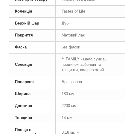
Колекція
Tastes of Life
Верхній шар
Дуб
Покриття
Матовий лак
Фаска
без фаски
** FAMILY - мало сучків,
Селекція
поодинокі заболоні та
тріщинки, колір схожий
Поверхня
Брашована
Ширина
180 мм
Довжина
2200 мм
Товщина
14 мм
Площа в
3,18 кв. м