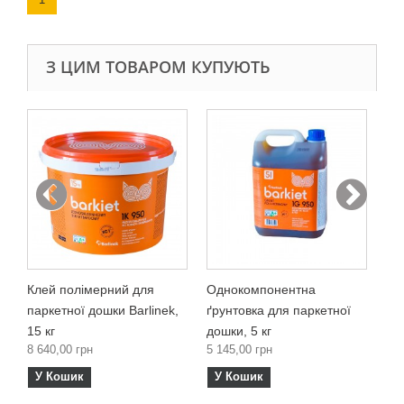
З ЦИМ ТОВАРОМ КУПУЮТЬ
Ко
пі
2 2
У
Клей полімерний для
Однокомпонентна
паркетної дошки Barlinek,
ґрунтовка для паркетної
15 кг
дошки, 5 кг
8 640,00 грн
5 145,00 грн
У Кошик
У Кошик