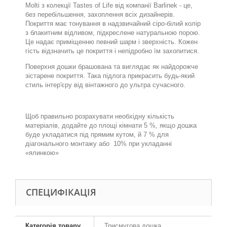
Molti з колекції Tastes of Life від компанії Barlinek - це,
без перебільшення, захоплення всіх дизайнерів.
Покриття має тонування в надзвичайний сіро-білий колір
з блакитним відливом, підкреслене
натуральною порою
.
Це надає приміщенню певний шарм і зверхність. Кожен
гість відзначить це покриття і непідробно їм захопитися.
Поверхня дошки браш
ова
н
а
та
виглядає як найдорожче
зістарене
покриття. Така підлога прикрасить будь-який
стиль інтер'єру від в
і
нтажного до ультра сучасного.
.
Щоб правильно розрахувати необхідну кількість
матеріалів, додайте до площі кімнати 5 %, якщо дошка
буде укладатися під прямим кутом, й 7 % для
діагонального монтажу або 10% при укладанні
«ялинкою»
СПЕЦИФІКАЦІЯ
Категорія товару
Трисмугова дошка