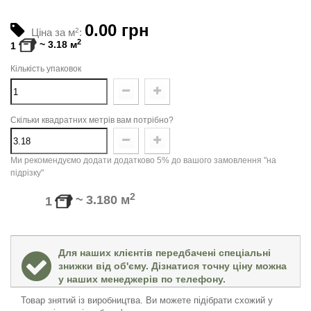
0.00 грн
Ціна за м
2
:
2
~
3.18
м
1
Кількість упаковок
Скільки квадратних метрів вам потрібно?
Ми рекомендуємо додати додатково 5% до вашого замовлення "на
підрізку"
2
~
3.180
м
1
Для наших клієнтів передбачені спеціальні
знижки від об'єму. Дізнатися точну ціну можна
у наших менеджерів по телефону.
Товар знятий із виробництва. Ви можете підібрати схожий у