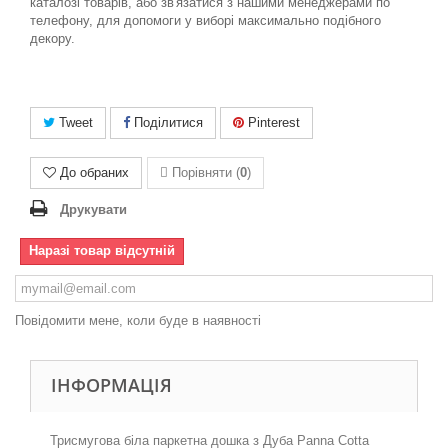
каталозі товарів, або зв'язатися з нашими менеджерами по
телефону, для допомоги у виборі максимально подібного
декору.
Tweet
Поділитися
Pinterest
До обраних
Порівняти (
0
)
Друкувати
Наразі товар відсутній
Повідомити мене, коли буде в наявності
ІНФОРМАЦІЯ
Три
смугов
а
біла
паркетна дошка з Дуба Panna Cotta