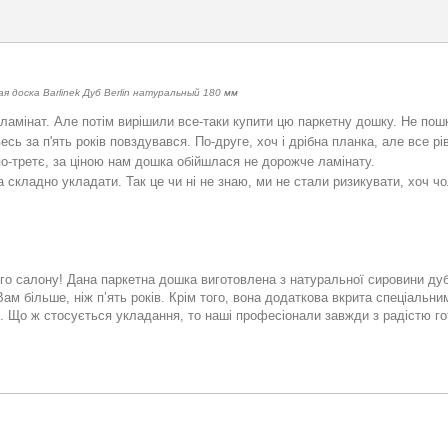
 доска Barlinek Дуб Berlin натуральный 180 мм
у ламінат. Але потім вирішили все-таки купити цю паркетну дошку. Не п
сь за п'ять років повздувався. По-друге, хоч і дрібна планка, але все р
о-третє, за ціною нам дошка обійшлася не дорожче ламінату.
кладно укладати. Так це чи ні не знаю, ми не стали ризикувати, хоч чо
го салону! Дана паркетна дошка виготовлена з натуральної сировини ду
ам більше, ніж п’ять років. Крім того, вона додаткова вкрита спеціальн
 Що ж стосується укладання, то наші професіонали завжди з радістю гото