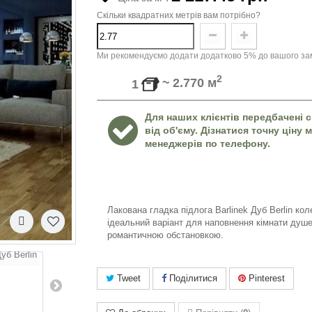
Скільки квадратних метрів вам потрібно?
Ми рекомендуємо додати додатково 5% до вашого зам
2
~
2.770
м
1
Для наших клієнтів передбачені с
від об'єму. Дізнатися точну ціну
менеджерів по телефону.
Лакована гладка підлога
Barlinek
Дуб
Berlin
коле
ідеальний варіант для наповнення кімнати душ
романтичною обстановкою.
Tweet
Поділитися
Pinterest