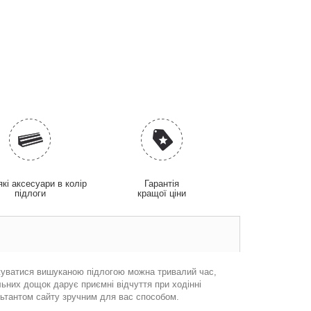
які аксесуари в колір
Гарантія
підлоги
кращої ціни
джуватися вишуканою підлогою можна тривалий час,
льних дощок дарує приємні відчуття при ходінні
ультантом сайту зручним для вас способом.