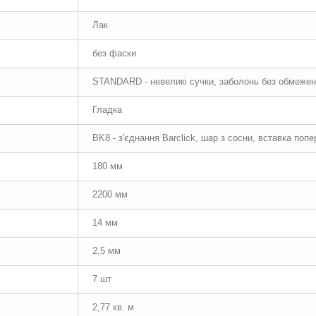
Лак
без фаски
STANDARD - невеликі сучки, заболонь без обмежень
Гладка
BK8 - з'єднання Barclick, шар з сосни, вставка поп
180 мм
2200 мм
14 мм
2,5 мм
7 шт
2,77 кв. м