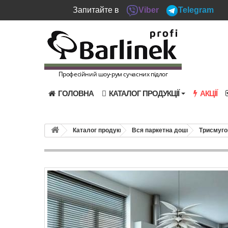
Запитайте в
Viber
Telegram
Професійний шоу-рум сучасних підлог
ГОЛОВНА
КАТАЛОГ ПРОДУКЦІЇ
АКЦІЇ
Каталог продукції
Вся паркетна дошка
Триcмуго