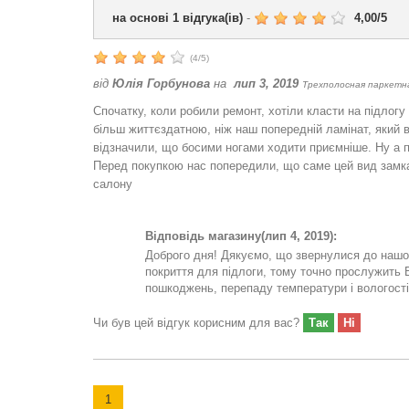
на основі
1
відгука(ів)
-
4,00
/
5
(
4
/
5
)
від
Юлія Горбунова
на
лип 3, 2019
Трехполосная паркетная
Спочатку, коли робили ремонт, хотіли класти на підлог
більш життєздатною, ніж наш попередній ламінат, який ве
відзначили, що босими ногами ходити приємніше. Ну а п
Перед покупкою нас попередили, що саме цей вид замка с
салону
Відповідь магазину
(лип 4, 2019):
Доброго дня! Дякуємо, що звернулися до нашо
покриття для підлоги, тому точно прослужить В
пошкоджень, перепаду температури і вологості.
Чи був цей відгук корисним для вас?
Так
Ні
1