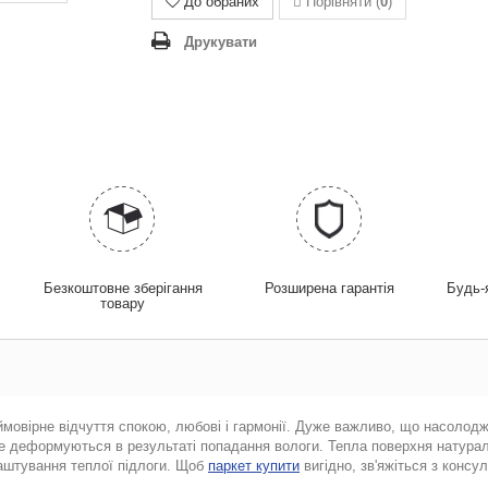
До обраних
Порівняти (
0
)
Друкувати
у
Безкоштовне зберігання
Розширена гарантія
Будь-
товару
еймовірне відчуття спокою, любові і гармонії. Дуже важливо, що насоло
, не деформуються в результаті попадання вологи. Тепла поверхня натура
лаштування теплої підлоги. Щоб
паркет купити
вигідно, зв'яжіться з конс