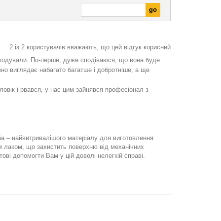
2
із
2
користувачів вважають, що цей відгук корисний
ошкодували. По-перше, дуже сподіваюся, що вона буде
івно виглядає набагато багатше і добротніше, а ще
ловік і рвався, у нас цим зайнявся професіонал з
ба – найвитривалішого матеріалу для виготовлення
им лаком, що захистить поверхню від механічних
ві допомогти Вам у цій доволі нелегкій справі.