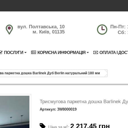
вул. Полтавська, 10
Пн-Пт: 
м. Київ, 01135
Сб: 
ПОСЛУГИ
КОРИСНА ИНФОРМАЦІЯ
ОПЛАТА І ДОС
ва паркетна дошка Barlinek Дуб Berlin натуральний 180 мм
Триcмугова паркетна дошка Barlinek Д
Артикул: 3W8000019
2 217.45 грн
Ціна за м
2
: