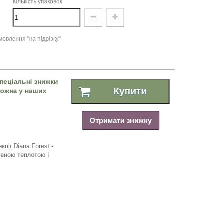
Кількість упаковок
овлення "на підрізку"
пеціальні знижки
Купити
 можна у наших
Отримати знижку
кції
Diana
Forest
-
евною теплотою і