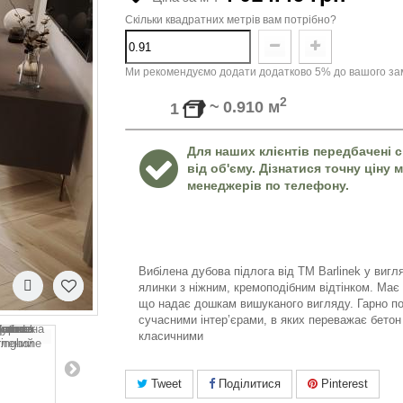
Скільки квадратних метрів вам потрібно?
Ми рекомендуємо додати додатково 5% до вашого зам
2
~
0.910
м
1
Для наших клієнтів передбачені с
від об'єму. Дізнатися точну ціну
менеджерів по телефону.
Вибілена дубова підлога від ТМ Barlinek у вигл
ялинки з ніжним, кремоподібним відтінком. Має 
що надає дошкам вишуканого вигляду. Гарно по
сучасними інтер’єрами, в яких переважає бетон т
класичними
Tweet
Поділитися
Pinterest