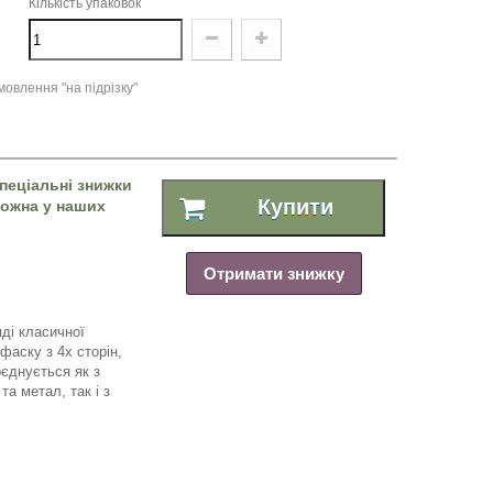
Кількість упаковок
овлення "на підрізку"
пеціальні знижки
Купити
 можна у наших
Отримати знижку
яді класичної
фаску з 4х сторін,
єднується як з
а метал, так і з