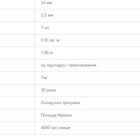
14 мм
2,5 мм
7 шт
0.91 кв. м
7,86 кг
на підкладку / приклеювання
Так
30 років
Складська програма
Польща-Україна
4000 грн і вище