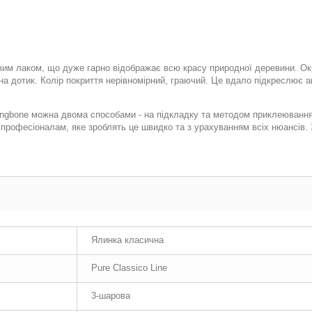
овим лаком, що дуже гарно відображає всю красу природної деревини. Ок
 дотик. Колір покриття нерівномірний, граючий. Це вдало підкреслює ав
ingbone можна двома способами - на підкладку та методом приклеювання
у професіоналам, яке зроблять це швидко та з урахуванням всіх нюансів
Ялинка класична
Pure Classico Line
3-шарова