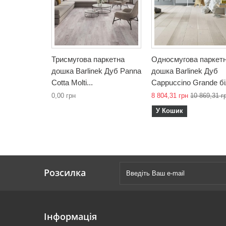
Триcмугова паркетна
Односмугова паркет
дошка Barlinek Дуб Panna
дошка Barlinek Дуб
Cotta Molti...
Cappuccino Grande б
0,00 грн
8 804,31 грн
10 869,31 г
У Кошик
Розсилка
Інформація