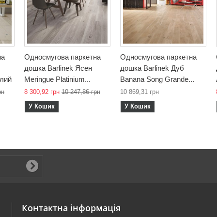
на
Односмугова паркетна
Односмугова паркетна
дошка Barlinek Ясен
дошка Barlinek Дуб
ілий
Meringue Platinium...
Banana Song Grande...
рн
8 300,92 грн
10 247,86 грн
10 869,31 грн
У Кошик
У Кошик
Контактна інформація