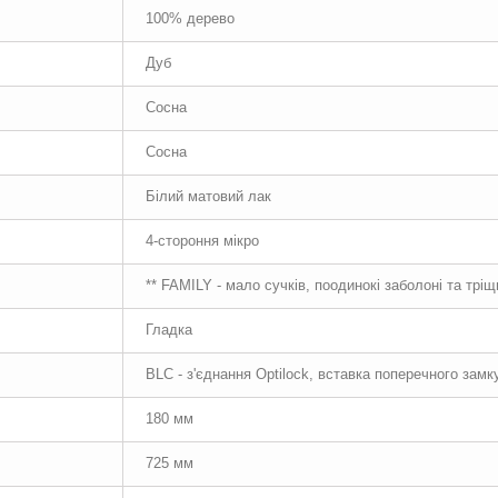
100% дерево
Дуб
Сосна
Сосна
Білий матовий лак
4-стороння мікро
** FAMILY - мало сучків, поодинокі заболоні та трі
Гладка
BLC - з'єднання Optilock, вставка поперечного замк
180 мм
725 мм