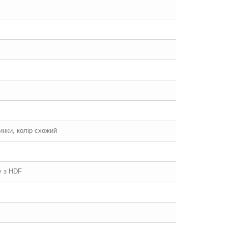
щинки, колір схожий
у з HDF