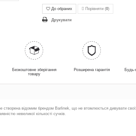
До обраних
Порівняти (
0
)
Друкувати
у
Безкоштовне зберігання
Розширена гарантія
Будь-
товару
e створена відомим брендом Barlinek, що не втомлюється дивувати своїх 
явністю невеликої кількості сучків.