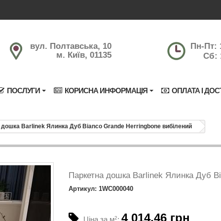
вул. Полтавська, 10
Пн-Пт: 
м. Київ, 01135
Сб: 
ПОСЛУГИ
КОРИСНА ИНФОРМАЦІЯ
ОПЛАТА І ДОС
 дошка Barlinek Ялинка Дуб Bianco Grande Herringbone вибілений
Паркетна дошка Barlinek Ялинка Дуб B
Артикул: 1WC000040
4 014.46 грн
Ціна за м
2
: