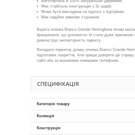
Виготовлена зі 100% натуральної деревини;
Має стабільну конструкцію з 3х шарів;
Може бути викладена на підлогу з підігрівом;
Має надійне замкове з’єднання.
Вкрита ялинка Bianco Grende Herringbone білим мат
брашування, що допомогло їй стати дуже приємною на
демонструє неповторність паркету.
Вкладати паркетну дошку ялинка Bianco Grande Herr
підлогових покриттів. Але краще довірити цю справ
сайті або за вказаними номерами телефонів.
СПЕЦИФІКАЦІЯ
Категорія товару
Колекція
Конструкція