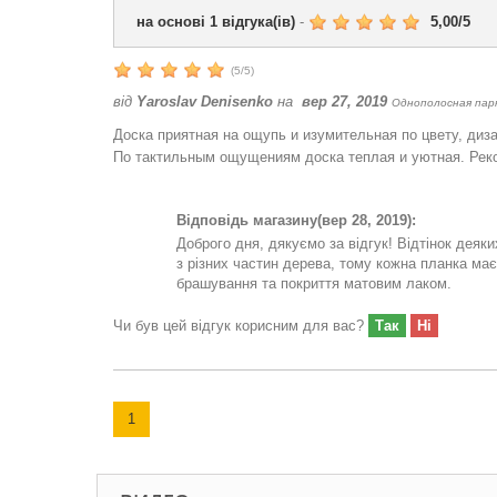
на основі
1
відгука(ів)
-
5,00
/
5
(
5
/
5
)
від
Yaroslav Denisenko
на
вер 27, 2019
Однополосная парк
Доска приятная на ощупь и изумительная по цвету, диз
По тактильным ощущениям доска теплая и уютная. Рек
Відповідь магазину
(вер 28, 2019):
Доброго дня, дякуємо за відгук! Відтінок деяк
з різних частин дерева, тому кожна планка має 
брашування та покриття матовим лаком.
Чи був цей відгук корисним для вас?
Так
Ні
1