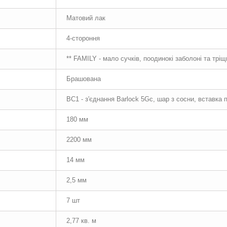
Матовий лак
4-стороння
** FAMILY - мало сучків, поодинокі заболоні та трі
Брашована
BC1 - з'єднання Barlock 5Gc, шар з сосни, вставка
180 мм
2200 мм
14 мм
2,5 мм
7 шт
2,77 кв. м