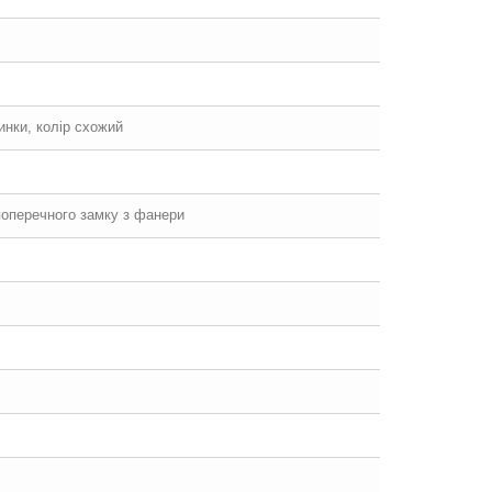
щинки, колір схожий
 поперечного замку з фанери