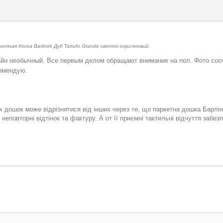
етная доска Barlinek Дуб Tartufo Grande светло-коричневый
айн необычный. Все первым делом обращают внимание на пол. Фото соот
омендую.
их дошок може відрізнятися від інших через те, що паркетна дошка Барлі
неповторні відтінок та фактуру. А от її приємні тактильні відчуття забезп