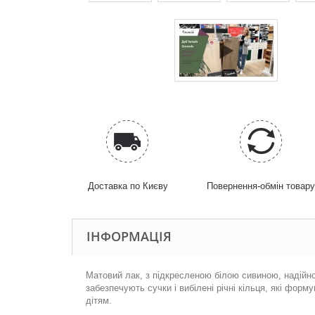
Доставка по Києву
Повернення-обмін товар
ІНФОРМАЦІЯ
Матовий
лак
,
з
підкресле
ною
білою сивиною
,
н
адійн
забезпечують
сучки
і
вибілені
річні
кільця
,
які
форму
дітям.