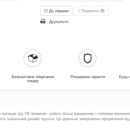
До обраних
Порівняти (
0
)
Друкувати
у
Безкоштовне зберігання
Розширена гарантія
Будь-
товару
о
захищає
від
УФ
променів
і
робить
більш
вираженим
і
глибоким
малюнок
ють
унікальний
дизайн
підлоги
.
Це ідеальне завершення оформлення буди