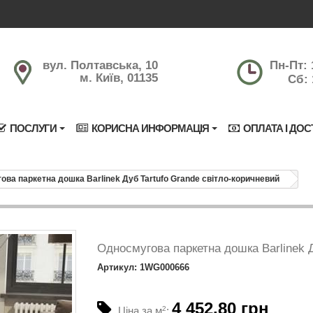
вул. Полтавська, 10
Пн-Пт: 
м. Київ, 01135
Сб: 
ПОСЛУГИ
КОРИСНА ИНФОРМАЦІЯ
ОПЛАТА І ДОС
ова паркетна дошка Barlinek Дуб Tartufo Grande світло-коричневий
Односмугова паркетна дошка Barlinek Д
Артикул: 1WG000666
4 452.80 грн
Ціна за м
2
: