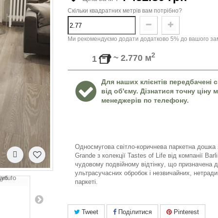
Скільки квадратних метрів вам потрібно?
Ми рекомендуємо додати додатково 5% до вашого зам
2
~
2.770
м
1
Для наших клієнтів передбачені с
від об'єму. Дізнатися точну ціну
менеджерів по телефону.
Односмугова
світло
-
кори
чнева
паркетна
дошка
Grande
з
колекції
Tastes of Life
від
компанії
Barl
чудовому
подвійному
відтінку
,
що признач
ен
а
д
ультрасучасних
обробок
і
незвичайних
,
нетради
паркеті
.
Tweet
Поділитися
Pinterest