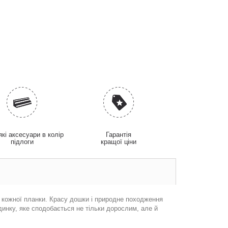
які аксесуари в колір
Гарантія
підлоги
кращої ціни
кожної
планки
.
Красу
дошки
і
природне
походження
нку, яке сподобається не тільки дорослим, але й