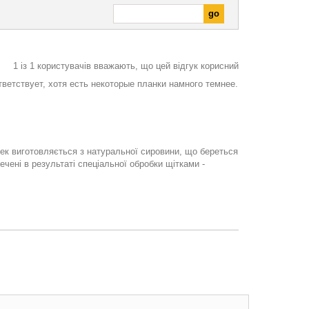
1
із
1
користувачів вважають, що цей відгук корисний
ветствует, хотя есть некоторые планки намного темнее.
нек виготовляється з натуральної сировини, що береться
ечені в результаті спеціальної обробки щітками -