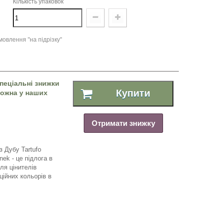
Кількість упаковок
овлення "на підрізку"
пеціальні знижки
Купити
 можна у наших
Отримати знижку
з
Дубу
Tartufo
inek -
це
підлога
в
ля
цінителів
ційних
кольорів
в