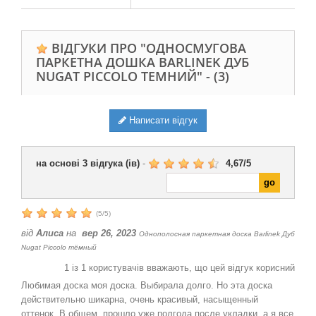
ВІДГУКИ ПРО "ОДНОСМУГОВА
ПАРКЕТНА ДОШКА BARLINEK ДУБ
NUGAT PICCOLO ТЕМНИЙ" -
(3)
Написати відгук
на основі
3
відгука (ів)
-
4,67
/
5
(
5
/
5
)
від
Алиса
на
вер 26, 2023
Однополосная паркетная доска Barlinek Дуб
Nugat Piccolo тёмный
1
із
1
користувачів вважають, що цей відгук корисний
Любимая доска моя доска. Выбирала долго. Но эта доска
действительно шикарна, очень красивый, насыщенный
оттенок. В общем, прошло уже полгода после укладки, а я все