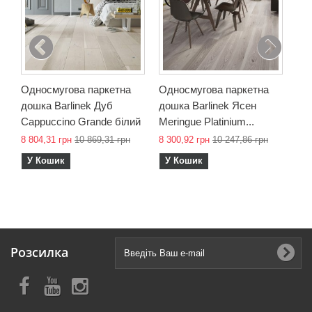
Ban
10 
У
Односмугова паркетна
Односмугова паркетна
дошка Barlinek Дуб
дошка Barlinek Ясен
Cappuccino Grande білий
Meringue Platinium...
8 804,31 грн
10 869,31 грн
8 300,92 грн
10 247,86 грн
У Кошик
У Кошик
Розсилка