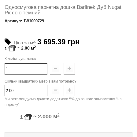
Односмугова паркетна дошка Barlinek Дуб Nugat
Piccolo темний
Артикул: 1W1000729
3 695.39 грн
Ціна за м
2
:
2
~
2.00
м
1
Кількість упаковок
Скільки квадратних метрів вам потрібно?
Ми рекомендуємо додати додатково 5% до вашого замовлення "на
підрізку"
2
~
2.000
м
1