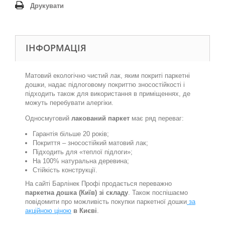
Друкувати
ІНФОРМАЦІЯ
Матовий екологіч
но чистий лак, яким покриті паркетні
дошки, надає підлогово
му
покритт
ю
зносостійкості і
підходить також для використання в приміщеннях, де
можуть перебувати алергіки.
Одно
смугови
й
лакований паркет
має ряд переваг:
Гарантія більше 20 років;
Покриття –
зносостійкий
матовий лак;
Підходить для «теплої підлоги»;
На 100% натуральна деревина;
Стійкість конструкції.
На сайті Барлінек Профі продається
переваж
но
паркетна дошка (Київ) зі складу
. Також поспішаємо
повідомити про можливість покупки паркетної дошки
за
акційною ціною
в Києві
.