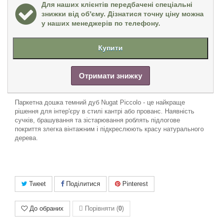
Для наших клієнтів передбачені спеціальні
знижки від об'єму. Дізнатися точну ціну можна
у наших менеджерів по телефону.
Купити
Отримати знижку
Паркетна дошка темний дуб Nugat Piccolo - це найкраще
рішення для інтер'єру в стилі кантрі або прованс. Наявність
сучків, браш
ування та
зістарювання
роблять підлогове
покриття злегка вінтажним і підкреслю
ють красу натурального
дерева
.
Tweet
Поділитися
Pinterest
До обраних
Порівняти (
0
)