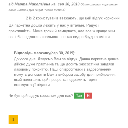
від
Марта Миколаївна
на
сер 30, 2019
Однополосная паркетная
доска Barlinek Дуб Nugat Piccolo тёмный
2
із
2
користувачів вважають, що цей відгук корисний
Ця паркетна дошка лежить у нас у вітальні. Радує її
практичність. Може трохи й темнувата, але все ж краще чим
наші білі підлоги в спальнях - не так видно бруд та сміття
Відповідь магазину
(сер 30, 2019):
Доброго дня! Дякуємо Вам за відгук. Данна паркетна дошка
дійсно дуже практична та ще досить зносостійка завдяки
лаковому покриттю. Наші співробітники з задоволенням
можуть допомогти Вам з вибором засобу для прибирання,
який полегшить цей процес та подовжить термін
експлуатації підлоги.
Чи був цей відгук корисним для вас?
Так
Ні
1