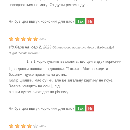
нарадоваться не могу. От души рекомендую.
Чи був цей відгук корисним для вас?
Так
Ні
(
5
/
5
)
від
Лера
на
сер 2, 2023
Односмугова паркетна дошка Barlinek Дуб
Nugat Piccolo темний
1
із
1
користувачів вважають, що цей відгук корисний
Ціна дошки повністю відповідає її якості. Можна ходити
босоніж, дуже приємна на дотик.
Колір цікавий, має сучки, але це загальну картину не псує.
Злегка блищить на сонці, під
різним кутом виглядає по-різному.
Чи був цей відгук корисним для вас?
Так
Ні
(
4
/
5
)