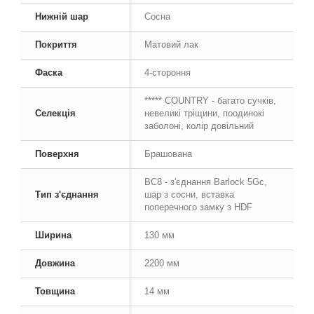
Нижній шар
Сосна
Покриття
Матовий лак
Фаска
4-стороння
***** COUNTRY - багато сучків,
Селекція
невеликі тріщини, поодинокі
заболоні, колір довільний
Поверхня
Брашована
BC8 - з'єднання Barlock 5Gc,
Тип з'єднання
шар з сосни, вставка
поперечного замку з HDF
Ширина
130 мм
Довжина
2200 мм
Товщина
14 мм