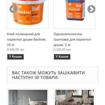
пі
2 2
У
Клей полімерний для
Однокомпонентна
паркетної дошки Barlinek,
ґрунтовка для паркетної
15 кг
дошки, 5 кг
8 640,00 грн
5 145,00 грн
У Кошик
У Кошик
ВАС ТАКОЖ МОЖУТЬ ЗАЦІКАВИТИ
НАСТУПНІ 30 ТОВАРИ:
Од
дош