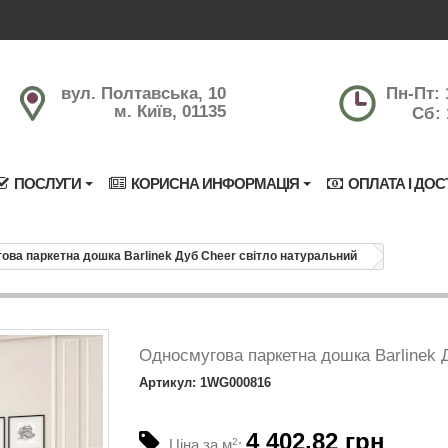
вул. Полтавська, 10
Пн-Пт: 
м. Київ, 01135
Сб: 
ПОСЛУГИ
КОРИСНА ИНФОРМАЦІЯ
ОПЛАТА І ДОС
ова паркетна дошка Barlinek Дуб Cheer світло натуральний
Односмугова паркетна дошка Barlinek 
Артикул: 1WG000816
4 402.82 грн
Ціна за м
2
: