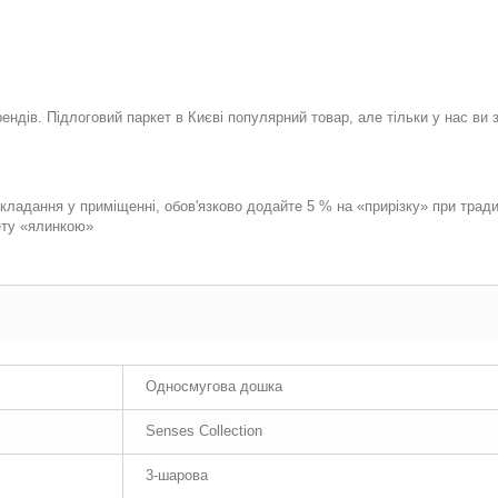
ндів. Підлоговий паркет в Києві популярний товар, але тільки у нас ви 
укладання у приміщенні, обов'язково додайте 5 % на «прирізку» при трад
ету «ялинкою»
Односмугова дошка
Senses Collection
3-шарова