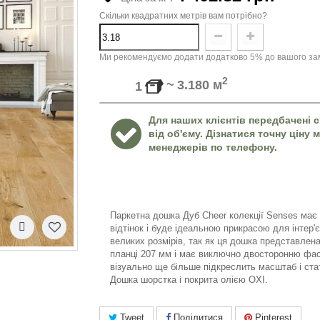
Скільки квадратних метрів вам потрібно?
Ми рекомендуємо додати додатково 5% до вашого зам
2
~
3.180
м
1
Для наших клієнтів передбачені с
від об'єму. Дізнатися точну ціну
менеджерів по телефону.
Паркетна дошка Дуб Cheer колекції Senses має
відтінок і буде ідеальн
ою
прикрасою для інтер
'
є
великих розмірів
,
так як ця дошка представлен
планці
207
мм і має виключно
дво
сторонню фас
візуально ще більше підкреслить масштаб і ста
Дошка шорстка і покрита олією OXI.
Tweet
Поділитися
Pinterest