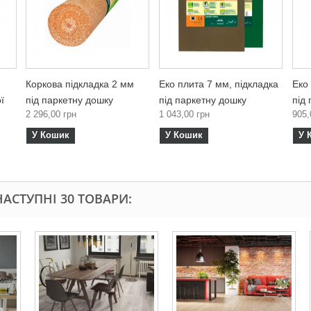
Коркова підкладка 2 мм
Еко плита 7 мм, підкладка
Еко
ї
під паркетну дошку
під паркетну дошку
під
2 296,00 грн
1 043,00 грн
905,
У Кошик
У Кошик
У 
АСТУПНІ 30 ТОВАРИ: