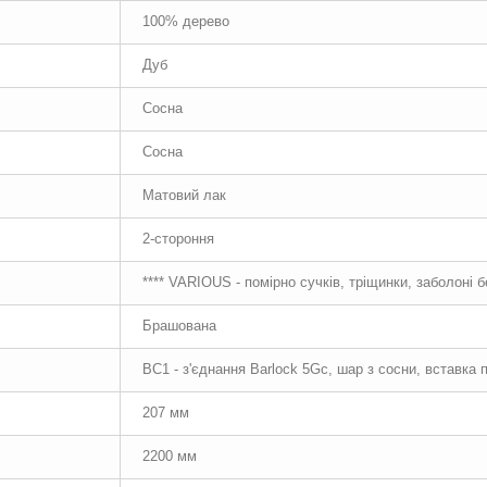
100% дерево
Дуб
Сосна
Сосна
Матовий лак
2-стороння
**** VARIOUS - помірно сучків, тріщинки, заболоні 
Брашована
BC1 - з'єднання Barlock 5Gc, шар з сосни, вставка
207 мм
2200 мм