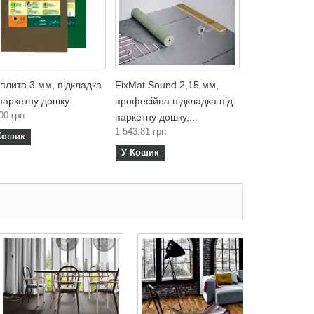
 плита 3 мм, підкладка
FixMat Sound 2,15 мм,
 паркетну дошку
професійна підкладка під
00 грн
паркетну дошку,...
1 543,81 грн
Кошик
У Кошик