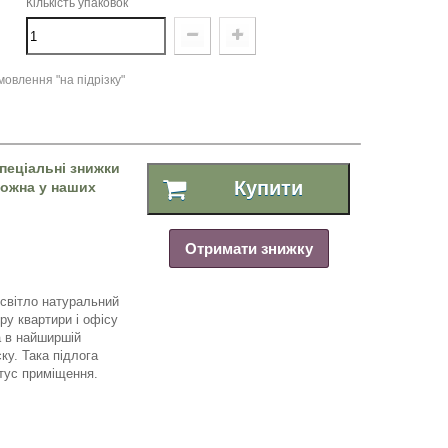
Кількість упаковок
овлення "на підрізку"
пеціальні знижки
Купити
 можна у наших
Отримати знижку
 світло натуральний
ру квартири і офісу
а
​​
в найширшій
ку
.
Така підлога
тус приміщення.