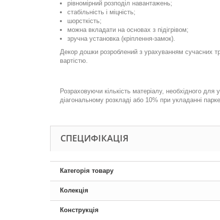
рівномірний розподіл навантажень;
стабільність і міцність;
шорсткість;
можна вкладати на основах з підігрівом;
зручна установка (кріплення-замок).
Декор дошки розроблений з урахуванням сучасних тре
варт
істю.
.
Розраховуючи кількість матеріалу, необхідного для 
діагональному розкладі або 10% при укладанні парк
СПЕЦИФІКАЦІЯ
Категорія товару
Колекція
Конструкція