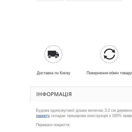
Доставка по Києву
Повернення-обмін товар
ІНФОРМАЦІЯ
Будова односмугово
ї
дошки вк
лючає 3.2 см деревно
паркету
складає тришарова конструкція з 100% приро
Переваги покриття: