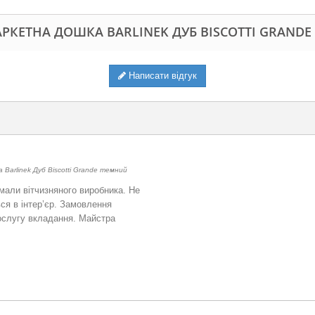
РКЕТНА ДОШКА BARLINEK ДУБ BISCOTTI GRANDE
Написати відгук
Barlinek Дуб Biscotti Grande темний
имали вітчизняного виробника. Не
вся в інтер’єр. Замовлення
ослугу вкладання. Майстра