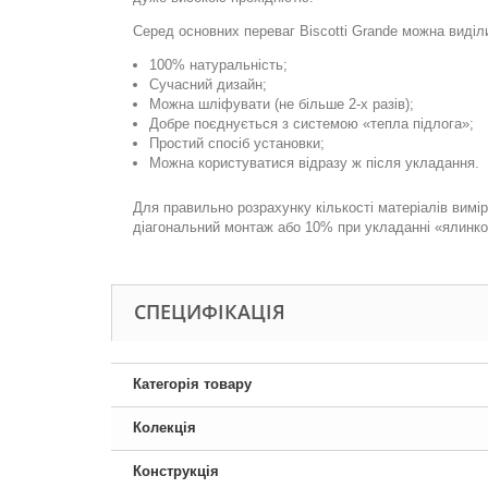
Серед основних переваг
Biscotti Grande
можна виділи
100% натуральність;
Сучасний дизайн;
Можна шліфувати (не більше 2-х разів);
Добре поєднується з системою «тепла підлога»;
Простий спосіб установки;
Можна користуватися відразу ж після укладання.
Для прав
ильно розрахунку кількості матеріалів вим
діагональний монтаж або 10% при укладанні «ялинк
СПЕЦИФІКАЦІЯ
Категорія товару
Колекція
Конструкція