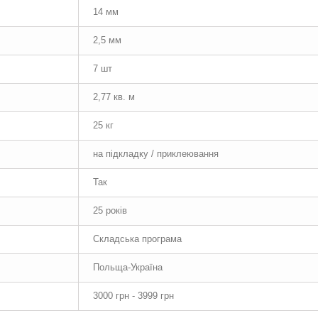
14 мм
2,5 мм
7 шт
2,77 кв. м
25 кг
на підкладку / приклеювання
Так
25 років
Складська програма
Польща-Україна
3000 грн - 3999 грн