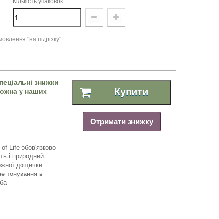
Кількість упаковок
овлення "на підрізку"
пеціальні знижки
Купити
 можна у наших
Отримати знижку
 of Life
обов'язково
ть і природний
ожної дощечки
не тонування в
уба