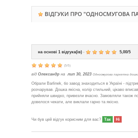
ВІДГУКИ ПРО "ОДНОСМУГОВА ПА
на основі
1
відгука(ів)
-
5,00
/
5
(
5
/
5
)
від
Олександр
на
лип 30, 2023
Односмугова паркетна дошка 
Обрали Barlinek, бо завод знаходиться в Україні - підтр
розчарував. Дошка якісна, колір стильний, цікаво вписа
прийняли швидко, привезли вчасно. Замовляли також п
довелося чекати, але виклали гарно та якісно.
Чи був цей відгук корисним для вас?
Так
Ні