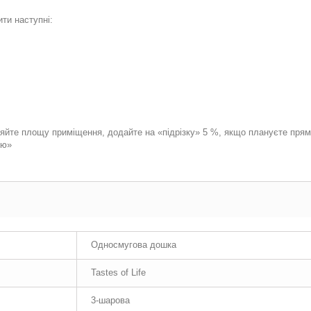
ти наступні:
іряйте площу приміщення, додайте на «підрізку» 5 %, якщо плануєте пря
ою»
Односмугова дошка
Tastes of Life
3-шарова