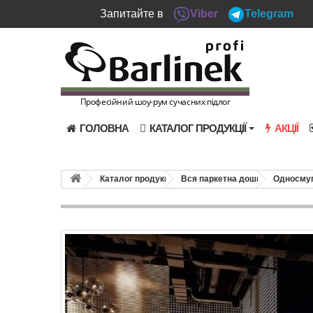
Запитайте в
Viber
Telegram
Професійний шоу-рум сучасних підлог
ГОЛОВНА
КАТАЛОГ ПРОДУКЦІЇ
АКЦІЇ
Каталог продукції
Вся паркетна дошка
Односмуг