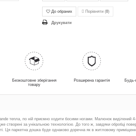
До обраних
Порівняти (
0
)
Друкувати
у
Безкоштовне зберігання
Розширена гарантія
Будь-
товару
rande
тепла, по ній приємно ходити босими ногами. Малюнок виділений 4-
дже створені за унікальною технологією. До того ж, завдяки обробці пов
сті. Ця паркетна дошка буде однаково доречна як в житловому приміщенні,