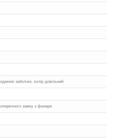
оодинокі заболоні, колір довільний
 поперечного замку з фанери