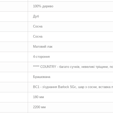
100% дерево
Дуб
Сосна
Сосна
Матовий лак
4-стороння
***** COUNTRY - багато сучків, невеликі тріщини, п
Брашована
BC1 - з'єднання Barlock 5Gc, шар з сосни, вставка
180 мм
2200 мм