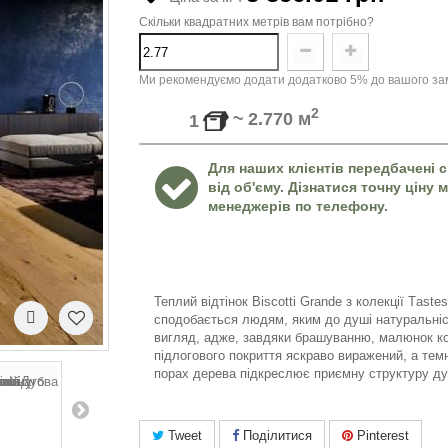
Скільки квадратних метрів вам потрібно?
Ми рекомендуємо додати додатково 5% до вашого зам
2
~
2.770
м
1
Для наших клієнтів передбачені с
від об'єму. Дізнатися точну ціну
менеджерів по телефону.
Теплий відтінок
Biscotti Grande
з колекції
T
а
st
е
s
сподобається людям, яким до душі натуральніс
вигляд, адже, завдяки брашуванню, малюнок к
підлогового покриття яскраво виражений, а тем
порах дерева підкреслює приємну структуру д
Tweet
Поділитися
Pinterest