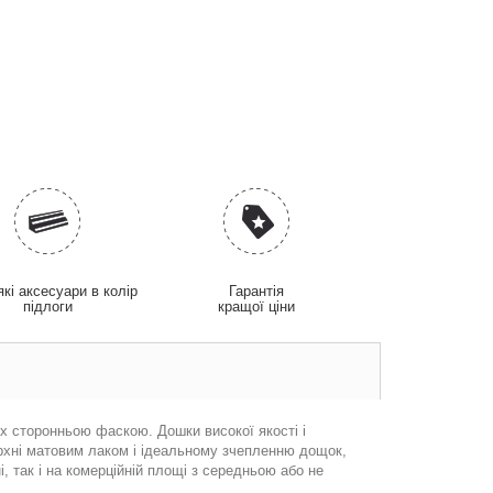
які аксесуари в колір
Гарантія
підлоги
кращої ціни
х сторонньою фаскою. Дошки високої якості і
ерхні матовим лаком і ідеальному зчепленню дощок,
 так і на комерційній площі з середньою або не