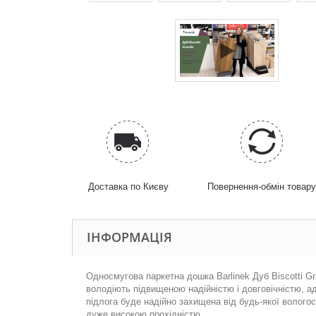
Доставка по Києву
Повернення-обмін товар
ІНФОРМАЦІЯ
Односмугова паркетна дошка
Barlinek
Дуб
Biscotti G
володіють підвищеною надійністю і довговічністю, а
підлога буде надійно захищена від будь-якої волого
дуже високою прохідністю.