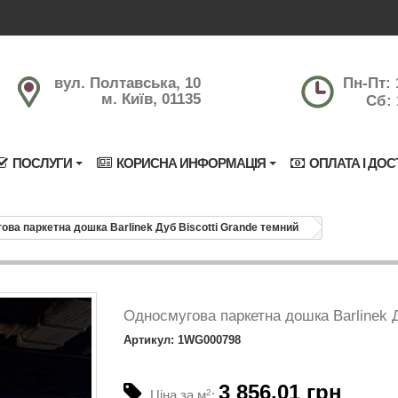
вул. Полтавська, 10
Пн-Пт: 
м. Київ, 01135
Сб: 
ПОСЛУГИ
КОРИСНА ИНФОРМАЦІЯ
ОПЛАТА І ДОС
ова паркетна дошка Barlinek Дуб Biscotti Grande темний
Односмугова паркетна дошка Barlinek Д
Артикул: 1WG000798
3 856.01 грн
Ціна за м
2
: