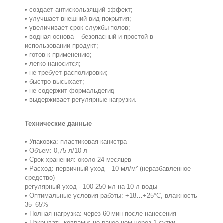
• создает антискользящий эффект;
• улучшает внешний вид покрытия;
• увеличивает срок службы полов;
• водная основа – безопасный и простой в
использовании продукт;
• готов к применению;
• легко наносится;
• не требует располировки;
• быстро высыхает;
• не содержит формальдегид
• выдерживает регулярные нагрузки.
Технические данные
• Упаковка: пластиковая канистра
• Объем: 0,75 л/10 л
• Срок хранения: около 24 месяцев
• Расход: первичный уход – 10 мл/м² (неразбавленное
средство)
регулярный уход - 100-250 мл на 10 л воды
• Оптимальные условия работы: +18…+25°C, влажность
35–65%
• Полная нагрузка: через 60 мин после нанесения
• Накрывать коврами: не ранее чем через 1 сутки