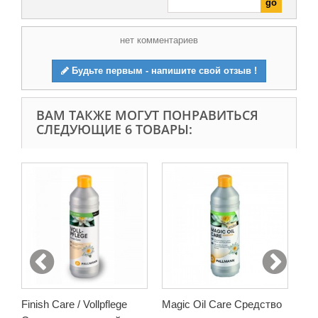
нет комментариев
Будьте первым - напишите свой отзыв !
ВАМ ТАКЖЕ МОГУТ ПОНРАВИТЬСЯ
СЛЕДУЮЩИЕ 6 ТОВАРЫ:
Cle
Ср
пар
920
В
Finish Care / Vollpflege
Magic Oil Care Средство