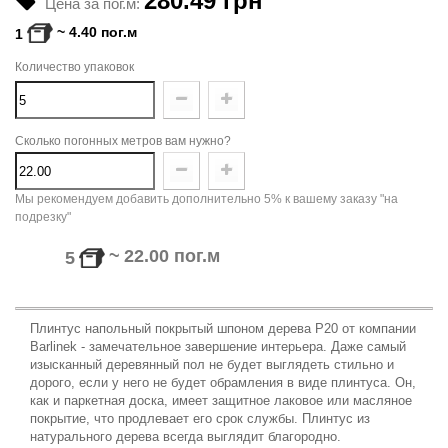
280.49 грн
Цена за пог.м:
~
4.40
пог.м
1
Количество упаковок
Сколько погонных метров вам нужно?
Мы рекомендуем добавить дополнительно 5% к вашему заказу "на
подрезку"
~
22.00
пог.м
5
Плинтус напольный покрытый шпоном дерева
P
20 от компании
Barlinek - замечательное завершение интерьера. Даже самый
изысканный деревянный пол не будет выглядеть стильно и
дорого, если у него не будет обрамления в виде плинтуса. Он,
как и паркетная доска, имеет защитное лаковое или масляное
покрытие, что продлевает его срок службы. Плинтус из
натурального дерева всегда выглядит благородно.