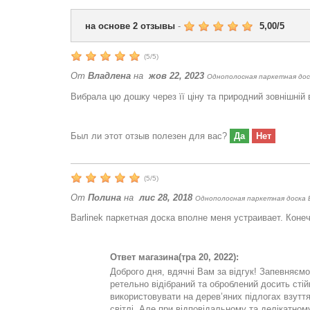
на основе
2
отзывы
-
5,00
/
5
(
5
/
5
)
От
Владлена
на
жов 22, 2023
Однополосная паркетная доска
Вибрала цю дошку через її ціну та природний зовнішній
Был ли этот отзыв полезен для вас?
Да
Нет
(
5
/
5
)
От
Полина
на
лис 28, 2018
Однополосная паркетная доска Ba
Barlinek паркетная доска вполне меня устраивает. Кон
Ответ магазина
(тра 20, 2022):
Доброго дня, вдячні Вам за відгук! Запевняєм
ретельно відібраний та оброблений досить сті
використовувати на дерев’яних підлогах взуття
світлі. Але при відповідальному та делікатном