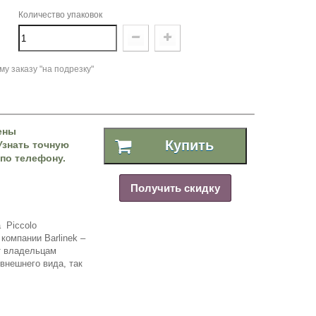
Количество упаковок
у заказу "на подрезку"
ены
Купить
Узнать точную
по телефону.
Получить скидку
 Piccolo
 компании Barlinek –
т владельцам
 внешнего вида, так