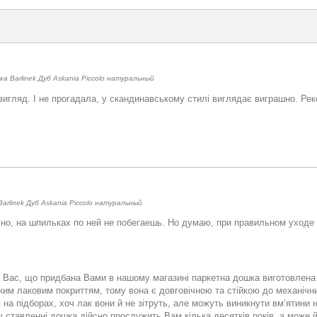
 Barlinek Дуб Askania Piccolo натуральный
 вигляд. І не прогадала, у скандинавському стилі виглядає виграшно. Ре
rlinek Дуб Askania Piccolo натуральный
ечно, на шпильках по ней не побегаешь. Но думаю, при правильном уходе
о Вас, що придбана Вами в нашому магазині паркетна дошка виготовлена 
йким лаковим покриттям, тому вона є довговічною та стійкою до механіч
 на підборах, хоч лак вони й не зітруть, але можуть виникнути вм’ятини н
у ставленні дошка дійсно прослужить Вам кілька десятків років, а може й