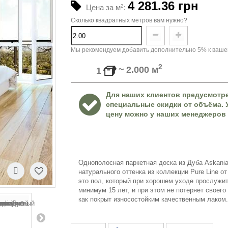
4 281.36 грн
Цена за м
2
:
Сколько квадратных метров вам нужно?
Мы рекомендуем добавить дополнительно 5% к вашем
2
~
2.000
м
1
Для наших клиентов предусмотр
специальные скидки от объёма. 
цену можно у наших менеджеров 
Однополосная паркетная доска из Дуба Askania
натурального оттенка из коллекции P
ure
Line
от
это пол, который при хорошем уходе прослужи
минимум 15 лет, и при этом не потеряет своего
как покрыт износостойким качественным лаком.