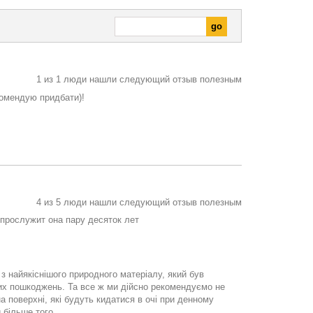
1
из
1
люди нашли следующий отзыв полезным
комендую придбати)!
4
из
5
люди нашли следующий отзыв полезным
 прослужит она пару десяток лет
з найякіснішого природного матеріалу, який був
них пошкоджень. Та все ж ми дійсно рекомендуємо не
а поверхні, які будуть кидатися в очі при денному
 більше того.