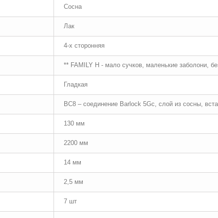
Сосна
Лак
4-х сторонняя
** FAMILY Н - мало сучков, маленькие заболони, б
Гладкая
BC8 – соединение Barlock 5Gc, слой из сосны, вст
130 мм
2200 мм
14 мм
2,5 мм
7 шт